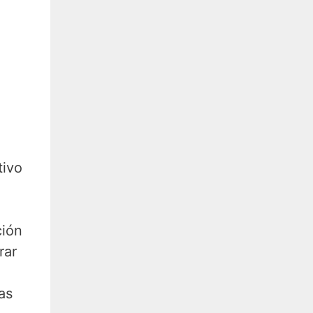
tivo
ción
rar
as