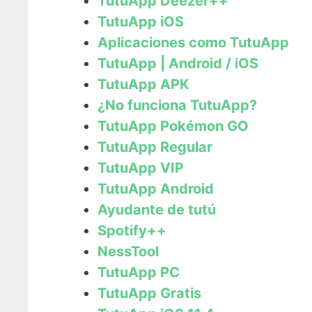
TutuApp Deezer++
TutuApp iOS
Aplicaciones como TutuApp
TutuApp | Android / iOS
TutuApp APK
¿No funciona TutuApp?
TutuApp Pokémon GO
TutuApp Regular
TutuApp VIP
TutuApp Android
Ayudante de tutú
Spotify++
NessTool
TutuApp PC
TutuApp Gratis