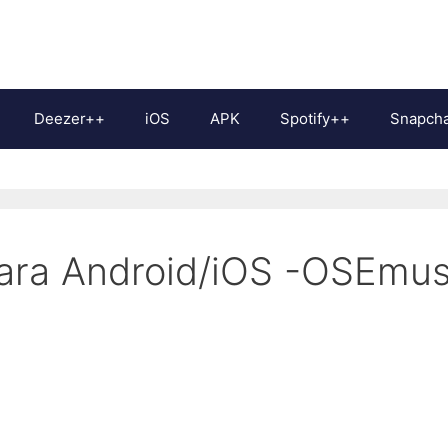
Deezer++
iOS
APK
Spotify++
Snapch
ara Android/iOS -OSEmu