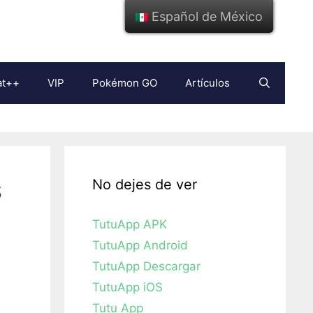
Español de México
at++
VIP
Pokémon GO
Artículos
s
No dejes de ver
TutuApp APK
TutuApp Android
TutuApp Descargar
TutuApp iOS
Tutu App