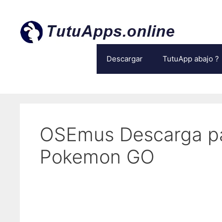
Ir
al
contenido
Descargar
TutuApp abajo ?
OSEmus Descarga p
Pokemon GO