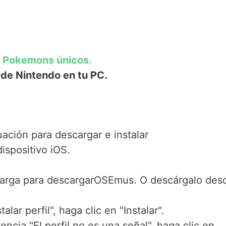
a Pokemons únicos.
de Nintendo en tu PC.
uación para descargar e instalar
spositivo iOS.
scarga para descargarOSEmus. O descárgalo des
ar perfil", haga clic en "Instalar".
cia "El perfil no es una señal", haga clic en