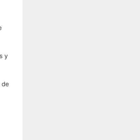
e
a
s y
o de