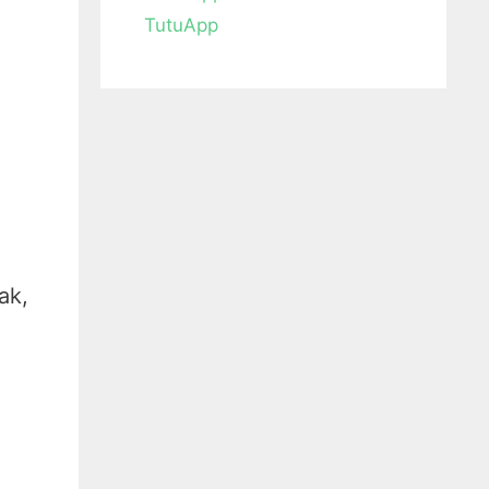
TutuApp
ak,