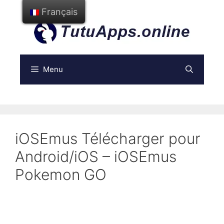
Aller
Français
au
contenu
Menu
iOSEmus Télécharger pour
Android/iOS – iOSEmus
Pokemon GO