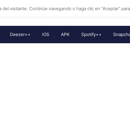
ia del visitante. Continúe navegando o haga clic en "Aceptar" par
Deezer++
iOS
APK
Spotify++
Snapch