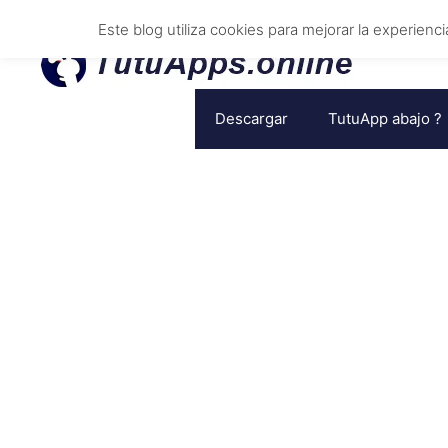
Ir
Este blog utiliza cookies para mejorar la experienc
al
contenido
Descargar
TutuApp abajo ?