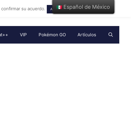
Español de México
a confirmar su acuerdo.
Seguir leyendo
Aceptador
at++
VIP
Pokémon GO
Artículos