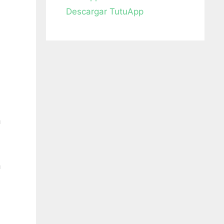
Descargar TutuApp
n
n