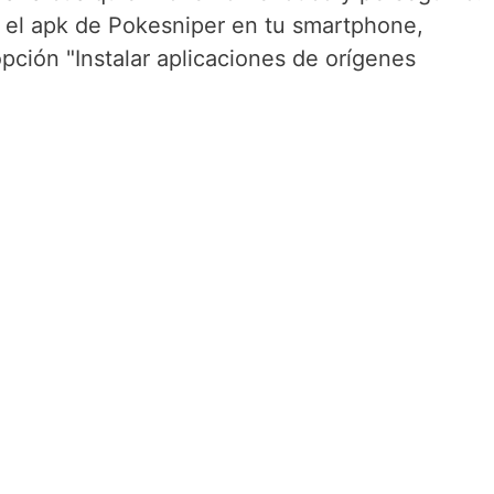
r el apk de Pokesniper en tu smartphone,
pción "Instalar aplicaciones de orígenes