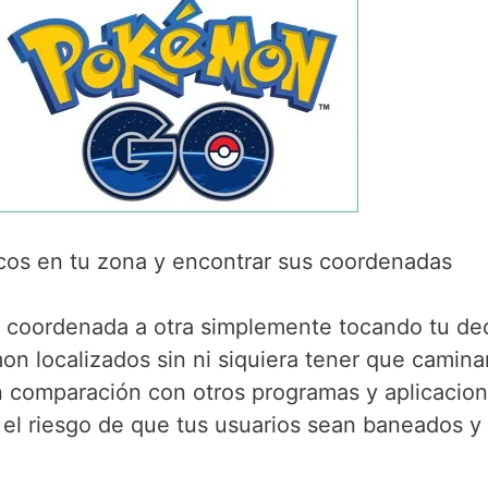
cos en tu zona y encontrar sus coordenadas
a coordenada a otra simplemente tocando tu de
n localizados sin ni siquiera tener que caminar
n comparación con otros programas y aplicacio
r el riesgo de que tus usuarios sean baneados y