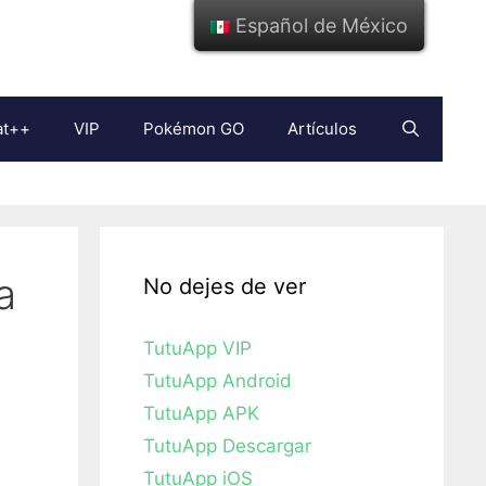
Español de México
at++
VIP
Pokémon GO
Artículos
a
No dejes de ver
TutuApp VIP
TutuApp Android
TutuApp APK
TutuApp Descargar
TutuApp iOS