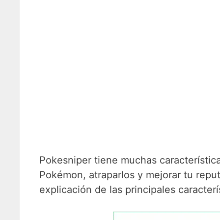
Pokesniper tiene muchas característic
Pokémon, atraparlos y mejorar tu repu
explicación de las principales caracter