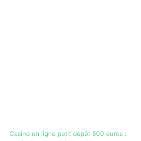
Casino en ligne petit dépôt 500 euros :