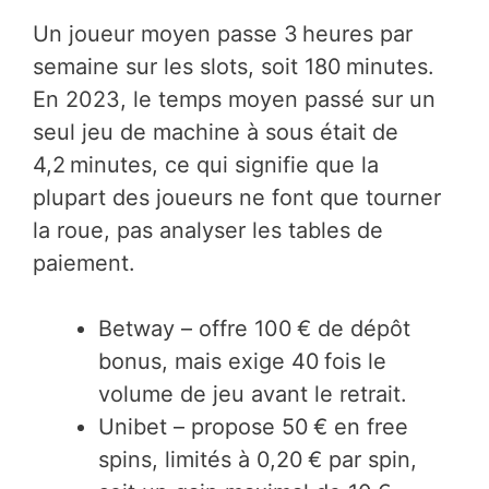
Un joueur moyen passe 3 heures par
semaine sur les slots, soit 180 minutes.
En 2023, le temps moyen passé sur un
seul jeu de machine à sous était de
4,2 minutes, ce qui signifie que la
plupart des joueurs ne font que tourner
la roue, pas analyser les tables de
paiement.
Betway – offre 100 € de dépôt
bonus, mais exige 40 fois le
volume de jeu avant le retrait.
Unibet – propose 50 € en free
spins, limités à 0,20 € par spin,