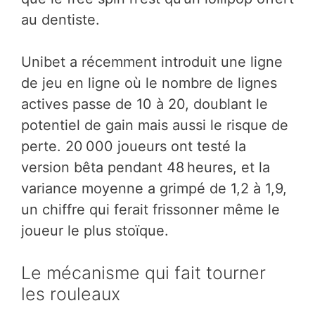
au dentiste.
Unibet a récemment introduit une ligne
de jeu en ligne où le nombre de lignes
actives passe de 10 à 20, doublant le
potentiel de gain mais aussi le risque de
perte. 20 000 joueurs ont testé la
version bêta pendant 48 heures, et la
variance moyenne a grimpé de 1,2 à 1,9,
un chiffre qui ferait frissonner même le
joueur le plus stoïque.
Le mécanisme qui fait tourner
les rouleaux