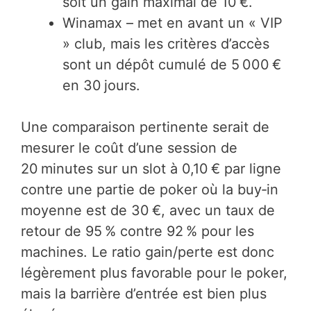
soit un gain maximal de 10 €.
Winamax – met en avant un « VIP
» club, mais les critères d’accès
sont un dépôt cumulé de 5 000 €
en 30 jours.
Une comparaison pertinente serait de
mesurer le coût d’une session de
20 minutes sur un slot à 0,10 € par ligne
contre une partie de poker où la buy‑in
moyenne est de 30 €, avec un taux de
retour de 95 % contre 92 % pour les
machines. Le ratio gain/perte est donc
légèrement plus favorable pour le poker,
mais la barrière d’entrée est bien plus