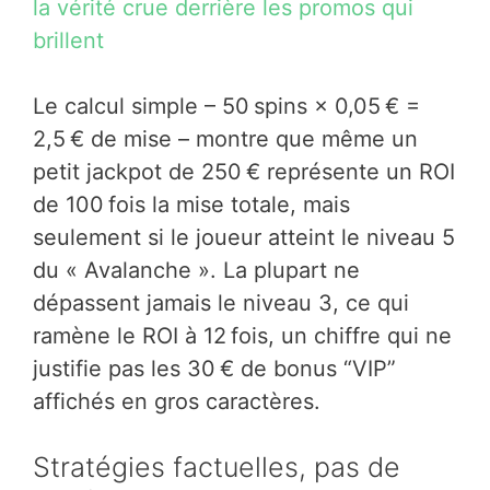
la vérité crue derrière les promos qui
brillent
Le calcul simple – 50 spins × 0,05 € =
2,5 € de mise – montre que même un
petit jackpot de 250 € représente un ROI
de 100 fois la mise totale, mais
seulement si le joueur atteint le niveau 5
du « Avalanche ». La plupart ne
dépassent jamais le niveau 3, ce qui
ramène le ROI à 12 fois, un chiffre qui ne
justifie pas les 30 € de bonus “VIP”
affichés en gros caractères.
Stratégies factuelles, pas de