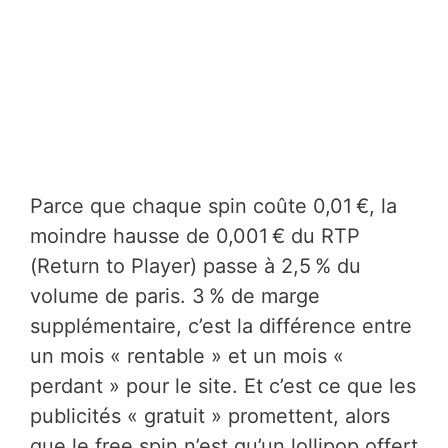
Parce que chaque spin coûte 0,01 €, la
moindre hausse de 0,001 € du RTP
(Return to Player) passe à 2,5 % du
volume de paris. 3 % de marge
supplémentaire, c’est la différence entre
un mois « rentable » et un mois «
perdant » pour le site. Et c’est ce que les
publicités « gratuit » promettent, alors
que le free spin n’est qu’un lollipop offert