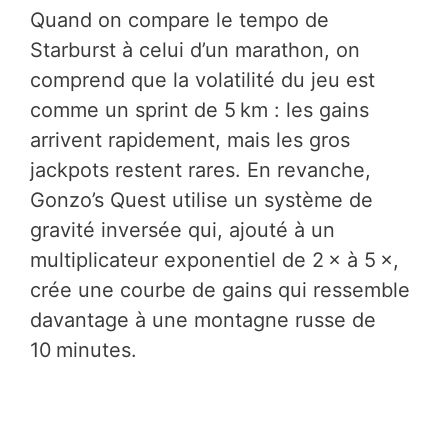
Quand on compare le tempo de
Starburst à celui d’un marathon, on
comprend que la volatilité du jeu est
comme un sprint de 5 km : les gains
arrivent rapidement, mais les gros
jackpots restent rares. En revanche,
Gonzo’s Quest utilise un système de
gravité inversée qui, ajouté à un
multiplicateur exponentiel de 2 × à 5 ×,
crée une courbe de gains qui ressemble
davantage à une montagne russe de
10 minutes.