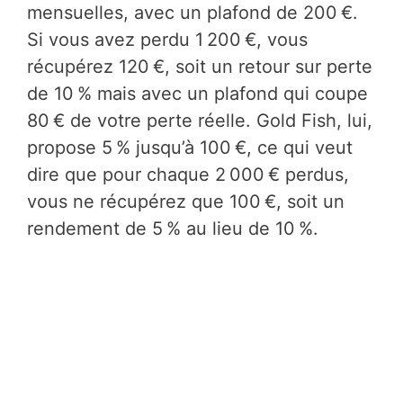
mensuelles, avec un plafond de 200 €.
Si vous avez perdu 1 200 €, vous
récupérez 120 €, soit un retour sur perte
de 10 % mais avec un plafond qui coupe
80 € de votre perte réelle. Gold Fish, lui,
propose 5 % jusqu’à 100 €, ce qui veut
dire que pour chaque 2 000 € perdus,
vous ne récupérez que 100 €, soit un
rendement de 5 % au lieu de 10 %.