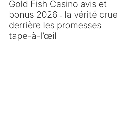
Gold Fish Casino avis et
bonus 2026 : la vérité crue
derrière les promesses
tape-à-l’œil