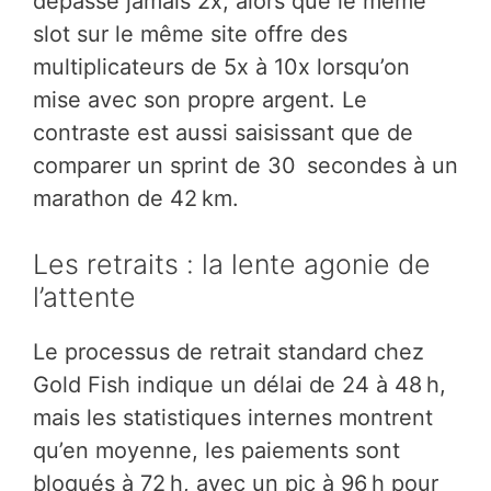
dépasse jamais 2x, alors que le même
slot sur le même site offre des
multiplicateurs de 5x à 10x lorsqu’on
mise avec son propre argent. Le
contraste est aussi saisissant que de
comparer un sprint de 30 secondes à un
marathon de 42 km.
Les retraits : la lente agonie de
l’attente
Le processus de retrait standard chez
Gold Fish indique un délai de 24 à 48 h,
mais les statistiques internes montrent
qu’en moyenne, les paiements sont
bloqués à 72 h, avec un pic à 96 h pour