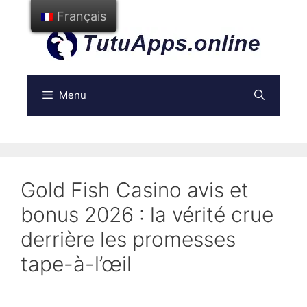
Aller
Français
au
contenu
Menu
Gold Fish Casino avis et
bonus 2026 : la vérité crue
derrière les promesses
tape-à-l’œil