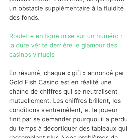
un obstacle supplémentaire à la fluidité
des fonds.
Roulette en ligne mise sur un numéro :
la dure vérité derrière le glamour des
casinos virtuels
En résumé, chaque « gift » annoncé par
Gold Fish Casino est en réalité une
chaîne de chiffres qui se neutralisent
mutuellement. Les chiffres brillent, les
conditions s’entremêlent, et le joueur
finit par se demander pourquoi il a perdu
du temps à décortiquer des tableaux qui
ressemblent plus à des problèmes de