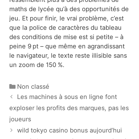
maths de lycée qu’à des opportunités de
jeu. Et pour finir, le vrai problème, c’est
que la police de caractères du tableau
des conditions de mise est si petite – à
peine 9 pt – que même en agrandissant
le navigateur, le texte reste illisible sans
un zoom de 150 %.
Catégories
Non classé
Les machines à sous en ligne font
exploser les profits des marques, pas les
joueurs
wild tokyo casino bonus aujourd’hui