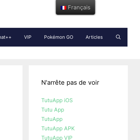
Français
hat++
VIP
Pokémon GO
Articles
N'arrête pas de voir
TutuApp iOS
Tutu App
TutuApp
TutuApp APK
TutuApp VIP