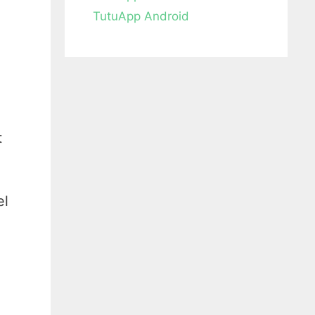
TutuApp Android
t
el