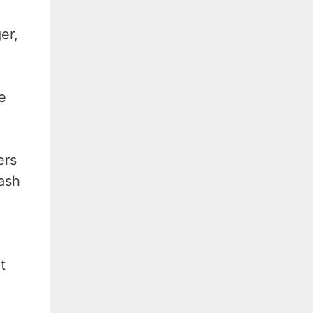
er,
e
ers
ash
t