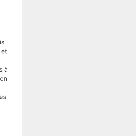
is.
 et
s à
ion
des