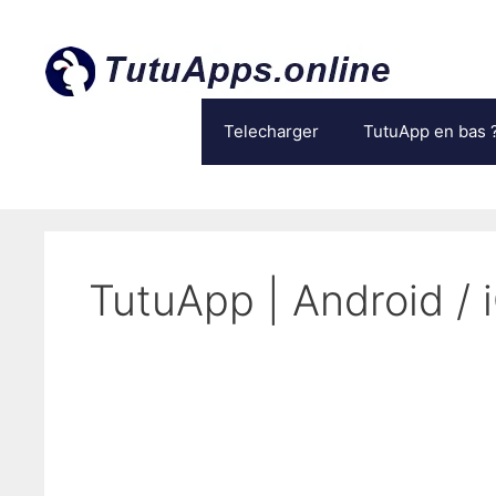
Aller
au
contenu
Telecharger
TutuApp en bas 
TutuApp | Android / 