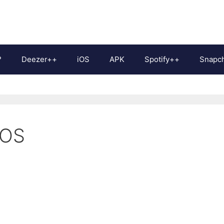
?
Deezer++
iOS
APK
Spotify++
Snapc
iOS