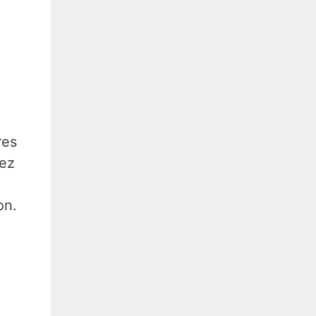
res
uez
on.