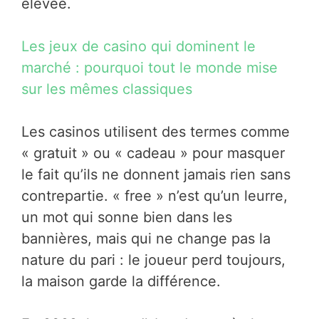
élevée.
Les jeux de casino qui dominent le
marché : pourquoi tout le monde mise
sur les mêmes classiques
Les casinos utilisent des termes comme
« gratuit » ou « cadeau » pour masquer
le fait qu’ils ne donnent jamais rien sans
contrepartie. « free » n’est qu’un leurre,
un mot qui sonne bien dans les
bannières, mais qui ne change pas la
nature du pari : le joueur perd toujours,
la maison garde la différence.