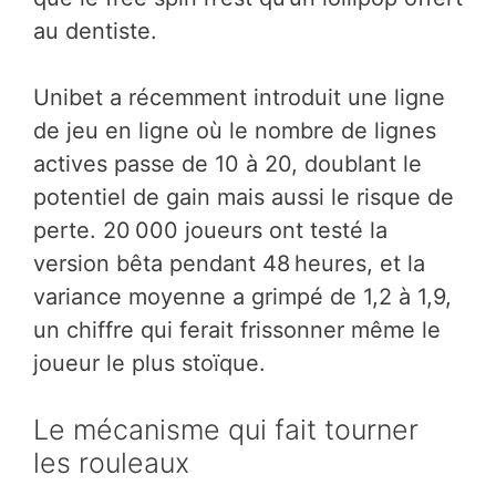
au dentiste.
Unibet a récemment introduit une ligne
de jeu en ligne où le nombre de lignes
actives passe de 10 à 20, doublant le
potentiel de gain mais aussi le risque de
perte. 20 000 joueurs ont testé la
version bêta pendant 48 heures, et la
variance moyenne a grimpé de 1,2 à 1,9,
un chiffre qui ferait frissonner même le
joueur le plus stoïque.
Le mécanisme qui fait tourner
les rouleaux