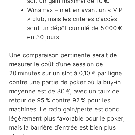
soit un gain maximal de 10 €.
Winamax – met en avant un « VIP
» club, mais les critères d’accès
sont un dépôt cumulé de 5 000 €
en 30 jours.
Une comparaison pertinente serait de
mesurer le coût d’une session de
20 minutes sur un slot à 0,10 € par ligne
contre une partie de poker où la buy‑in
moyenne est de 30 €, avec un taux de
retour de 95 % contre 92 % pour les
machines. Le ratio gain/perte est donc
légèrement plus favorable pour le poker,
mais la barrière d’entrée est bien plus