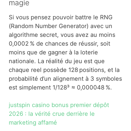
magie
Si vous pensez pouvoir battre le RNG
(Random Number Generator) avec un
algorithme secret, vous avez au moins
0,0002 % de chances de réussir, soit
moins que de gagner à la loterie
nationale. La réalité du jeu est que
chaque reel possède 128 positions, et la
probabilité d’un alignement à 3 symboles
est simplement 1/128³ ≈ 0,000048 %.
justspin casino bonus premier dépôt
2026 : la vérité crue derrière le
marketing affamé