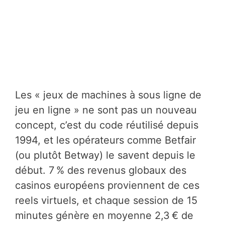
Les « jeux de machines à sous ligne de
jeu en ligne » ne sont pas un nouveau
concept, c’est du code réutilisé depuis
1994, et les opérateurs comme Betfair
(ou plutôt Betway) le savent depuis le
début. 7 % des revenus globaux des
casinos européens proviennent de ces
reels virtuels, et chaque session de 15
minutes génère en moyenne 2,3 € de