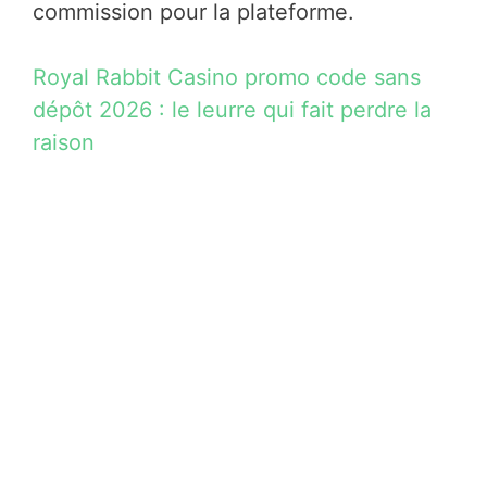
commission pour la plateforme.
Royal Rabbit Casino promo code sans
dépôt 2026 : le leurre qui fait perdre la
raison