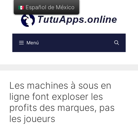
Ir
Español de México
al
contenido
Menú
Les machines à sous en
ligne font exploser les
profits des marques, pas
les joueurs