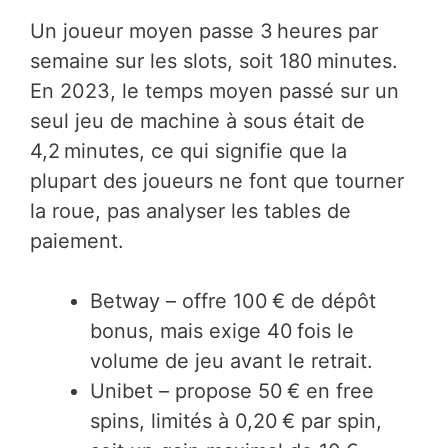
Un joueur moyen passe 3 heures par
semaine sur les slots, soit 180 minutes.
En 2023, le temps moyen passé sur un
seul jeu de machine à sous était de
4,2 minutes, ce qui signifie que la
plupart des joueurs ne font que tourner
la roue, pas analyser les tables de
paiement.
Betway – offre 100 € de dépôt
bonus, mais exige 40 fois le
volume de jeu avant le retrait.
Unibet – propose 50 € en free
spins, limités à 0,20 € par spin,