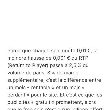
Parce que chaque spin coûte 0,01 €, la
moindre hausse de 0,001 € du RTP
(Return to Player) passe à 2,5 % du
volume de paris. 3 % de marge
supplémentaire, c’est la différence entre
un mois « rentable » et un mois «
perdant » pour le site. Et c’est ce que les
publicités « gratuit » promettent, alors
que le free spin n’est qu’un lollipop offert