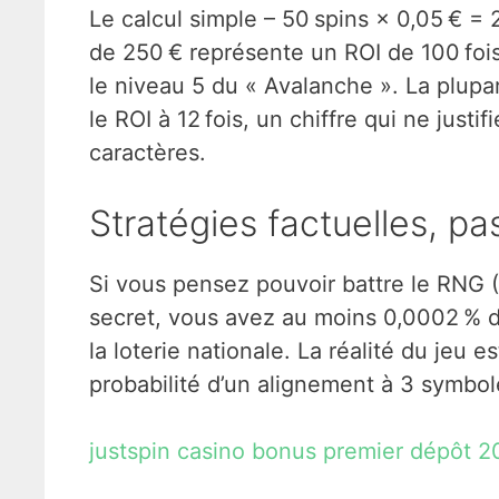
Le calcul simple – 50 spins × 0,05 € =
de 250 € représente un ROI de 100 fois 
le niveau 5 du « Avalanche ». La plupa
le ROI à 12 fois, un chiffre qui ne just
caractères.
Stratégies factuelles, p
Si vous pensez pouvoir battre le RNG
secret, vous avez au moins 0,0002 % d
la loterie nationale. La réalité du jeu 
probabilité d’un alignement à 3 symbo
justspin casino bonus premier dépôt 20