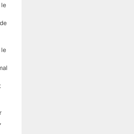
 le
 de
 le
mal
t
r
,