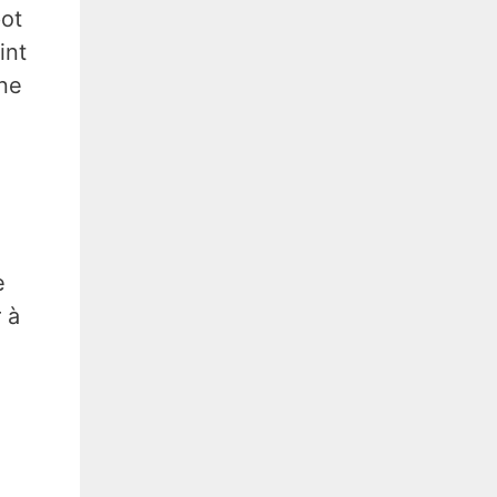
pot
int
ène
e
 à