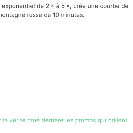
r exponentiel de 2 × à 5 ×, crée une courbe de
montagne russe de 10 minutes.
la vérité crue derrière les promos qui brillent