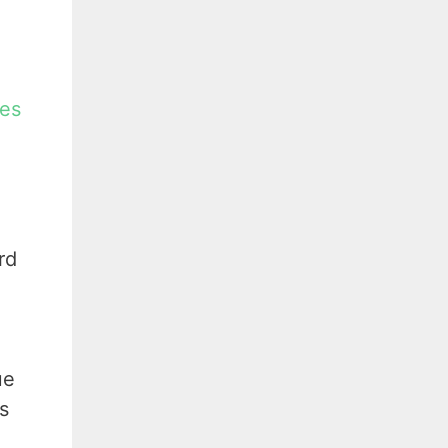
mes
rd
ue
s