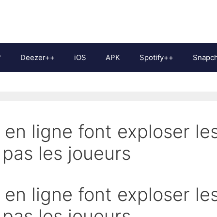
?
Deezer++
iOS
APK
Spotify++
Snapc
en ligne font exploser le
 pas les joueurs
en ligne font exploser le
 pas les joueurs