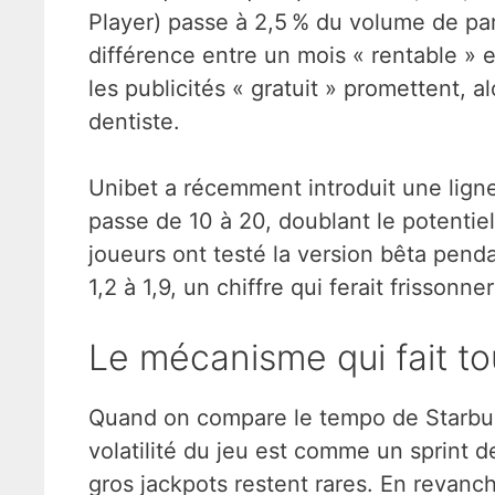
Player) passe à 2,5 % du volume de par
différence entre un mois « rentable » e
les publicités « gratuit » promettent, al
dentiste.
Unibet a récemment introduit une ligne
passe de 10 à 20, doublant le potentiel
joueurs ont testé la version bêta pend
1,2 à 1,9, un chiffre qui ferait frissonn
Le mécanisme qui fait to
Quand on compare le tempo de Starbur
volatilité du jeu est comme un sprint d
gros jackpots restent rares. En revanc