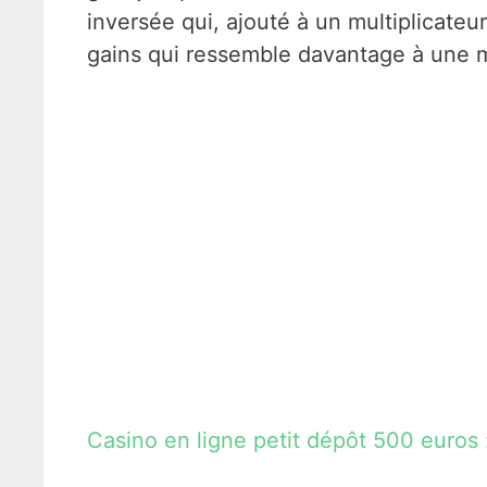
inversée qui, ajouté à un multiplicateu
gains qui ressemble davantage à une 
Casino en ligne petit dépôt 500 euros : 