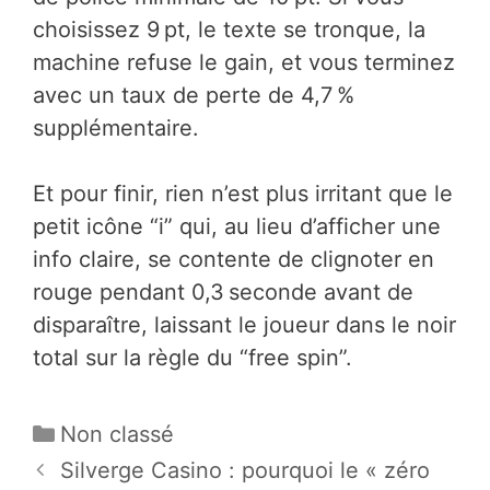
choisissez 9 pt, le texte se tronque, la
machine refuse le gain, et vous terminez
avec un taux de perte de 4,7 %
supplémentaire.
Et pour finir, rien n’est plus irritant que le
petit icône “i” qui, au lieu d’afficher une
info claire, se contente de clignoter en
rouge pendant 0,3 seconde avant de
disparaître, laissant le joueur dans le noir
total sur la règle du “free spin”.
Catégories
Non classé
Silverge Casino : pourquoi le « zéro