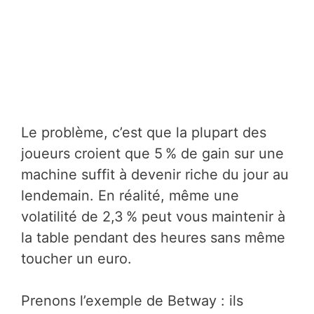
Le problème, c’est que la plupart des
joueurs croient que 5 % de gain sur une
machine suffit à devenir riche du jour au
lendemain. En réalité, même une
volatilité de 2,3 % peut vous maintenir à
la table pendant des heures sans même
toucher un euro.
Prenons l’exemple de Betway : ils