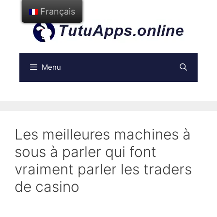
Aller
Français
au
contenu
Menu
Les meilleures machines à
sous à parler qui font
vraiment parler les traders
de casino