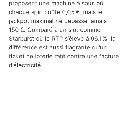
proposent une machine à sous où
chaque spin coûte 0,05 €, mais le
jackpot maximal ne dépasse jamais
150 €. Comparé à un slot comme
Starburst où le RTP s’élève à 96,1 %, la
différence est aussi flagrante qu’un
ticket de loterie raté contre une facture
d’électricité.