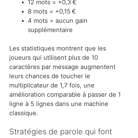
12 mots = +0,3 €
8 mots = +0,15 €
4 mots = aucun gain
supplémentaire
Les statistiques montrent que les
joueurs qui utilisent plus de 10
caractères par message augmentent
leurs chances de toucher le
multiplicateur de 1,7 fois, une
amélioration comparable à passer de 1
ligne à 5 lignes dans une machine
classique.
Stratégies de parole qui font