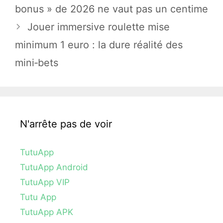
bonus » de 2026 ne vaut pas un centime
Jouer immersive roulette mise
minimum 1 euro : la dure réalité des
mini‑bets
N'arrête pas de voir
TutuApp
TutuApp Android
TutuApp VIP
Tutu App
TutuApp APK