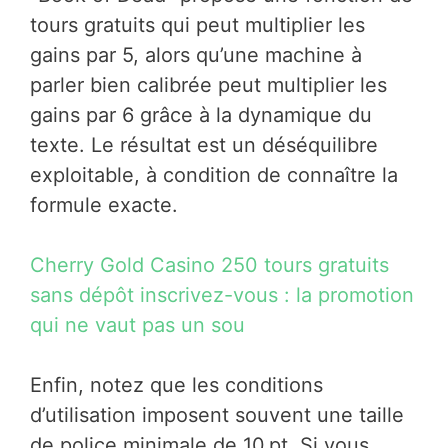
tours gratuits qui peut multiplier les
gains par 5, alors qu’une machine à
parler bien calibrée peut multiplier les
gains par 6 grâce à la dynamique du
texte. Le résultat est un déséquilibre
exploitable, à condition de connaître la
formule exacte.
Cherry Gold Casino 250 tours gratuits
sans dépôt inscrivez-vous : la promotion
qui ne vaut pas un sou
Enfin, notez que les conditions
d’utilisation imposent souvent une taille
de police minimale de 10 pt. Si vous