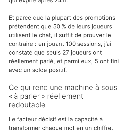
qui expire après 24 h.
Et parce que la plupart des promotions
prétendent que 50 % de leurs joueurs
utilisent le chat, il suffit de prouver le
contraire : en jouant 100 sessions, j’ai
constaté que seuls 27 joueurs ont
réellement parlé, et parmi eux, 5 ont fini
avec un solde positif.
Ce qui rend une machine à sous
« à parler » réellement
redoutable
Le facteur décisif est la capacité à
transformer chaque mot en un chiffre.