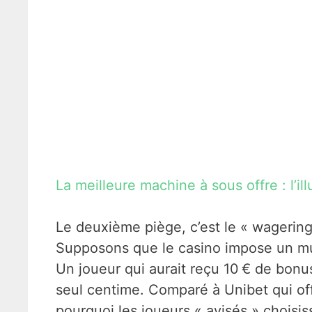
La meilleure machine à sous offre : l’il
Le deuxième piège, c’est le « wagering
Supposons que le casino impose un mul
Un joueur qui aurait reçu 10 € de bonu
seul centime. Comparé à Unibet qui o
pourquoi les joueurs « avisés » choisis