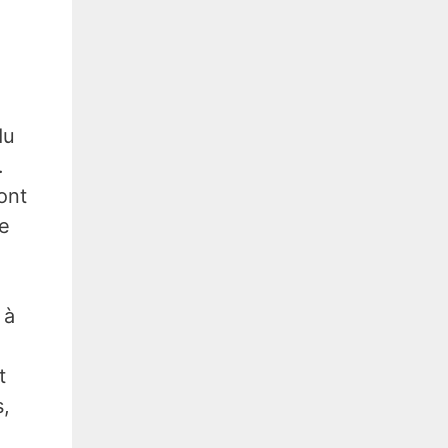
du
.
ont
de
 à
t
s,