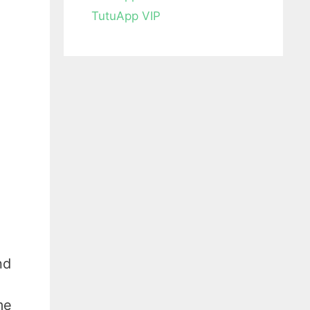
TutuApp VIP
nd
me