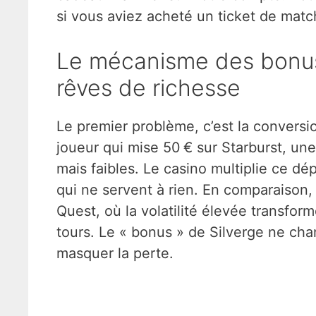
si vous aviez acheté un ticket de matc
Le mécanisme des bonus
rêves de richesse
Le premier problème, c’est la conversi
joueur qui mise 50 € sur Starburst, un
mais faibles. Le casino multiplie ce dép
qui ne servent à rien. En comparaison,
Quest, où la volatilité élevée transfo
tours. Le « bonus » de Silverge ne cha
masquer la perte.