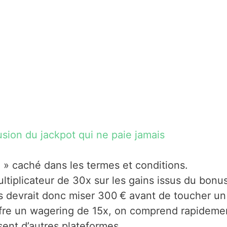
lusion du jackpot qui ne paie jamais
 » caché dans les termes et conditions.
tiplicateur de 30x sur les gains issus du bonus
s devrait donc miser 300 € avant de toucher un
ffre un wagering de 15x, on comprend rapideme
sent d’autres plateformes.