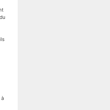
nt
 du
ls
 à