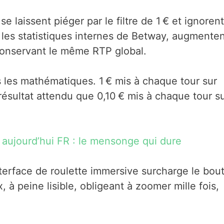
e laissent piéger par le filtre de 1 € et ignorent
n les statistiques internes de Betway, augmente
 conservant le même RTP global.
 les mathématiques. 1 € mis à chaque tour sur
sultat attendu que 0,10 € mis à chaque tour s
aujourd’hui FR : le mensonge qui dure
l’interface de roulette immersive surcharge le bou
 à peine lisible, obligeant à zoomer mille fois,