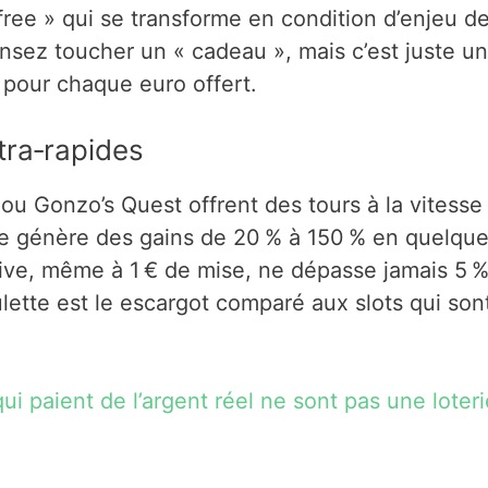
 free » qui se transforme en condition d’enjeu d
sez toucher un « cadeau », mais c’est juste un
€ pour chaque euro offert.
tra‑rapides
u Gonzo’s Quest offrent des tours à la vitesse
evée génère des gains de 20 % à 150 % en quelqu
sive, même à 1 € de mise, ne dépasse jamais 5 
ulette est le escargot comparé aux slots qui sont
i paient de l’argent réel ne sont pas une loteri