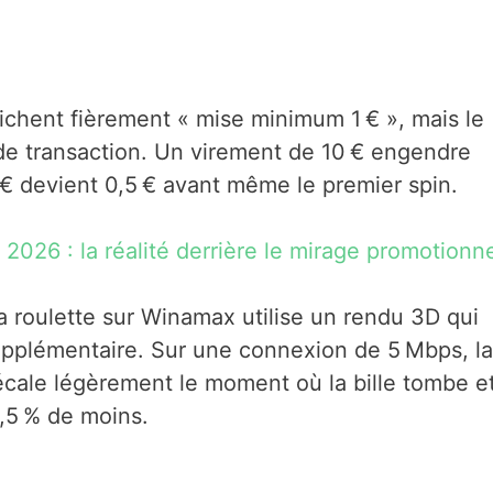
ichent fièrement « mise minimum 1 € », mais le
s de transaction. Un virement de 10 € engendre
1 € devient 0,5 € avant même le premier spin.
2026 : la réalité derrière le mirage promotionn
a roulette sur Winamax utilise un rendu 3D qui
plémentaire. Sur une connexion de 5 Mbps, la
cale légèrement le moment où la bille tombe et
0,5 % de moins.