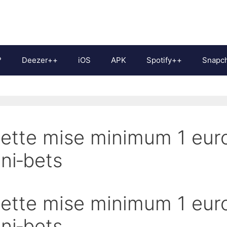
?
Deezer++
iOS
APK
Spotify++
Snapc
ette mise minimum 1 euro
ini‑bets
ette mise minimum 1 euro
ini‑bets