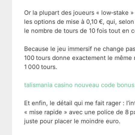
Or la plupart des joueurs « low‑stake » s
les options de mise à 0,10 €, qui, selo
le nombre de tours de 10 fois tout en
Because le jeu immersif ne change pas
100 tours donne exactement le même ré
1 000 tours.
talismania casino nouveau code bonus 
Et enfin, le détail qui me fait rager : 
« mise rapide » avec une police de 8 px,
juste pour placer le moindre euro.