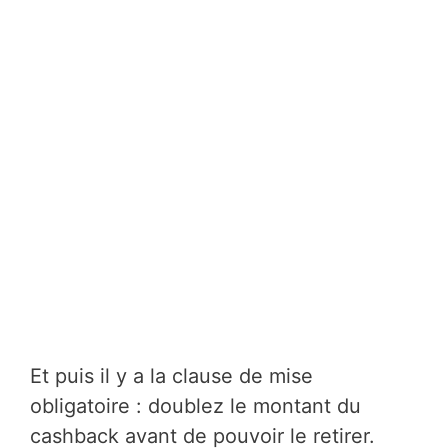
Et puis il y a la clause de mise
obligatoire : doublez le montant du
cashback avant de pouvoir le retirer.