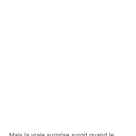
Mais la vraie surprise surgit quand le