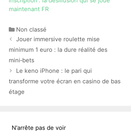
inscription : la désillusion qui se joue
maintenant FR
Catégories
Non classé
Jouer immersive roulette mise
minimum 1 euro : la dure réalité des
mini‑bets
Le keno iPhone : le pari qui
transforme votre écran en casino de bas
étage
N'arrête pas de voir