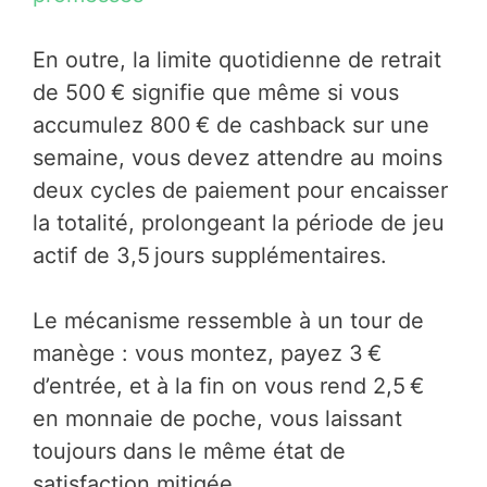
En outre, la limite quotidienne de retrait
de 500 € signifie que même si vous
accumulez 800 € de cashback sur une
semaine, vous devez attendre au moins
deux cycles de paiement pour encaisser
la totalité, prolongeant la période de jeu
actif de 3,5 jours supplémentaires.
Le mécanisme ressemble à un tour de
manège : vous montez, payez 3 €
d’entrée, et à la fin on vous rend 2,5 €
en monnaie de poche, vous laissant
toujours dans le même état de
satisfaction mitigée.