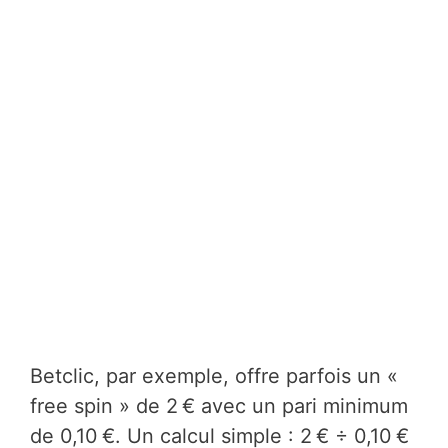
Betclic, par exemple, offre parfois un «
free spin » de 2 € avec un pari minimum
de 0,10 €. Un calcul simple : 2 € ÷ 0,10 €