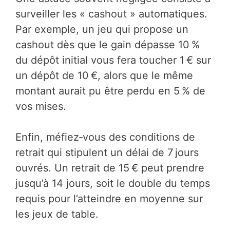
surveiller les « cashout » automatiques.
Par exemple, un jeu qui propose un
cashout dès que le gain dépasse 10 %
du dépôt initial vous fera toucher 1 € sur
un dépôt de 10 €, alors que le même
montant aurait pu être perdu en 5 % de
vos mises.
Enfin, méfiez‑vous des conditions de
retrait qui stipulent un délai de 7 jours
ouvrés. Un retrait de 15 € peut prendre
jusqu’à 14 jours, soit le double du temps
requis pour l’atteindre en moyenne sur
les jeux de table.