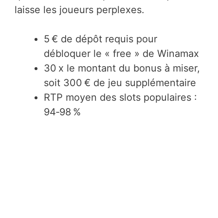
laisse les joueurs perplexes.
5 € de dépôt requis pour
débloquer le « free » de Winamax
30 x le montant du bonus à miser,
soit 300 € de jeu supplémentaire
RTP moyen des slots populaires :
94‑98 %