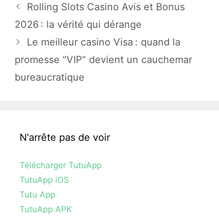
Rolling Slots Casino Avis et Bonus
2026 : la vérité qui dérange
Le meilleur casino Visa : quand la
promesse “VIP” devient un cauchemar
bureaucratique
N'arrête pas de voir
Télécharger TutuApp
TutuApp iOS
Tutu App
TutuApp APK