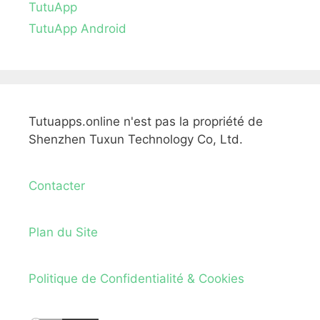
TutuApp
TutuApp Android
Tutuapps.online n'est pas la propriété de
Shenzhen Tuxun Technology Co, Ltd.
Contacter
Plan du Site
Politique de Confidentialité & Cookies