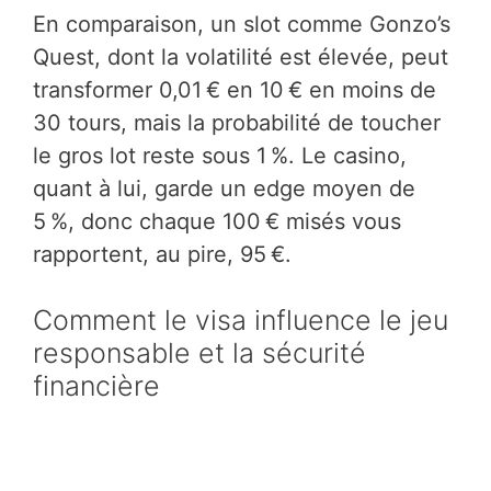
En comparaison, un slot comme Gonzo’s
Quest, dont la volatilité est élevée, peut
transformer 0,01 € en 10 € en moins de
30 tours, mais la probabilité de toucher
le gros lot reste sous 1 %. Le casino,
quant à lui, garde un edge moyen de
5 %, donc chaque 100 € misés vous
rapportent, au pire, 95 €.
Comment le visa influence le jeu
responsable et la sécurité
financière