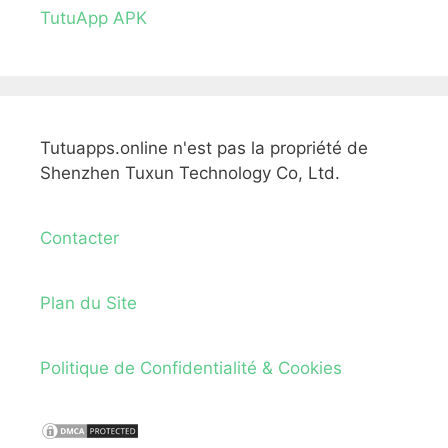
TutuApp APK
Tutuapps.online n'est pas la propriété de
Shenzhen Tuxun Technology Co, Ltd.
Contacter
Plan du Site
Politique de Confidentialité & Cookies