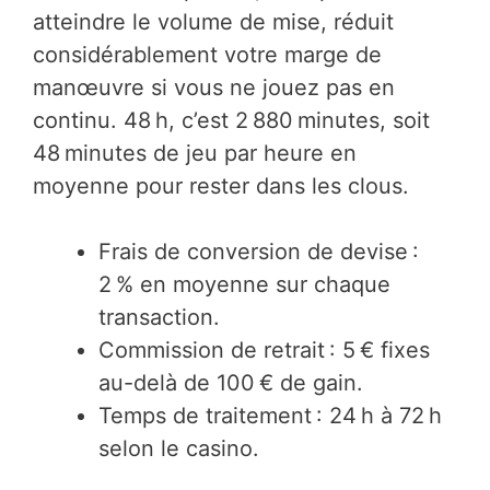
atteindre le volume de mise, réduit
considérablement votre marge de
manœuvre si vous ne jouez pas en
continu. 48 h, c’est 2 880 minutes, soit
48 minutes de jeu par heure en
moyenne pour rester dans les clous.
Frais de conversion de devise :
2 % en moyenne sur chaque
transaction.
Commission de retrait : 5 € fixes
au-delà de 100 € de gain.
Temps de traitement : 24 h à 72 h
selon le casino.