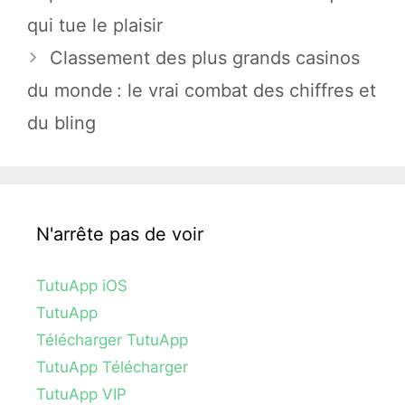
qui tue le plaisir
Classement des plus grands casinos
du monde : le vrai combat des chiffres et
du bling
N'arrête pas de voir
TutuApp iOS
TutuApp
Télécharger TutuApp
TutuApp Télécharger
TutuApp VIP