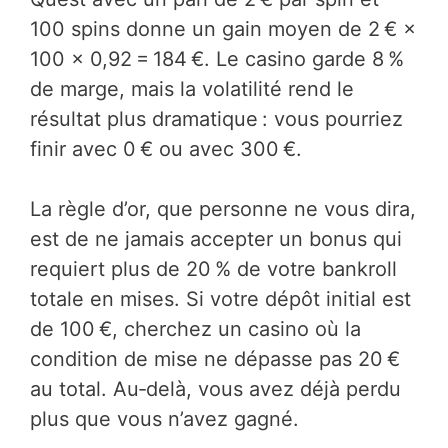
100 spins donne un gain moyen de 2 € ×
100 × 0,92 = 184 €. Le casino garde 8 %
de marge, mais la volatilité rend le
résultat plus dramatique : vous pourriez
finir avec 0 € ou avec 300 €.
La règle d’or, que personne ne vous dira,
est de ne jamais accepter un bonus qui
requiert plus de 20 % de votre bankroll
totale en mises. Si votre dépôt initial est
de 100 €, cherchez un casino où la
condition de mise ne dépasse pas 20 €
au total. Au‑delà, vous avez déjà perdu
plus que vous n’avez gagné.