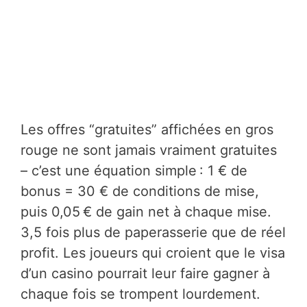
Les offres “gratuites” affichées en gros
rouge ne sont jamais vraiment gratuites
– c’est une équation simple : 1 € de
bonus = 30 € de conditions de mise,
puis 0,05 € de gain net à chaque mise.
3,5 fois plus de paperasserie que de réel
profit. Les joueurs qui croient que le visa
d’un casino pourrait leur faire gagner à
chaque fois se trompent lourdement.