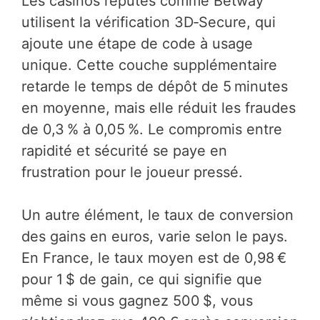
Les casinos réputés comme Betway
utilisent la vérification 3D‑Secure, qui
ajoute une étape de code à usage
unique. Cette couche supplémentaire
retarde le temps de dépôt de 5 minutes
en moyenne, mais elle réduit les fraudes
de 0,3 % à 0,05 %. Le compromis entre
rapidité et sécurité se paye en
frustration pour le joueur pressé.
Un autre élément, le taux de conversion
des gains en euros, varie selon le pays.
En France, le taux moyen est de 0,98 €
pour 1 $ de gain, ce qui signifie que
même si vous gagnez 500 $, vous