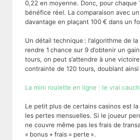
0,22 en moyenne. Donc, pour chaque 10
bénéfice réel. La comparaison avec un
davantage en plaçant 100 € dans un fon
Un détail technique : l’algorithme de l
rendre 1 chance sur 9 d’obtenir un gain
tours, on peut s’attendre à une victoi
contrainte de 120 tours, doublant ainsi 
La mini roulette en ligne : le vrai ca
Le petit plus de certains casinos est l
les pertes mensuelles. Si le joueur per
ne couvre même pas les frais de transac
« bonus + frais = perte ».