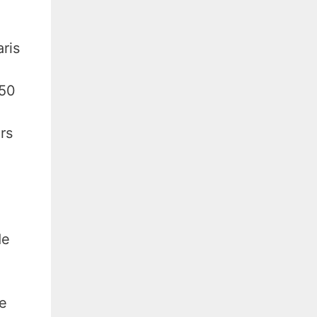
ris
 50
rs
de
de