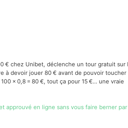
 € chez Unibet, déclenche un tour gratuit sur 
ve à devoir jouer 80 € avant de pouvoir toucher 
 : 100 × 0,8 = 80 €, tout ça pour 15 €… une vraie
et approuvé en ligne sans vous faire berner par