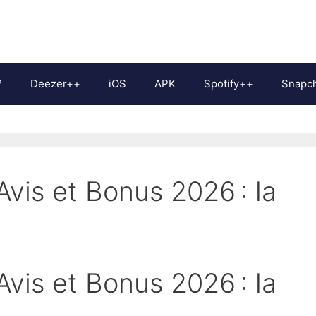
?
Deezer++
iOS
APK
Spotify++
Snapc
Avis et Bonus 2026 : la
Avis et Bonus 2026 : la