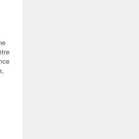
me
être
ance
e,