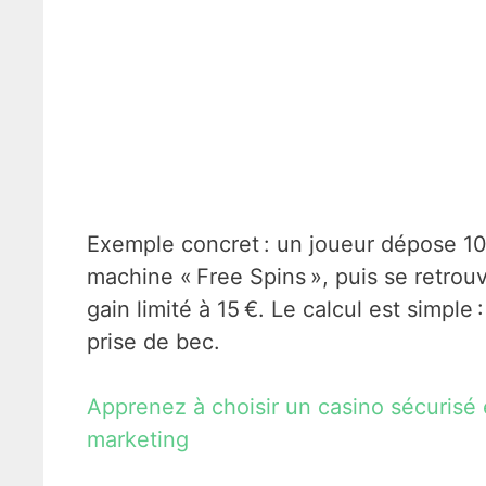
Exemple concret : un joueur dépose 100
machine « Free Spins », puis se retrou
gain limité à 15 €. Le calcul est simple
prise de bec.
Apprenez à choisir un casino sécurisé 
marketing