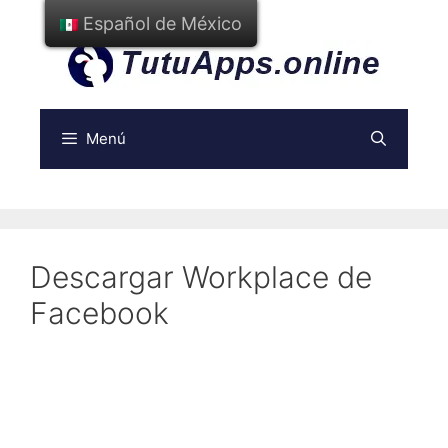
Ir
Español de México
al
contenido
Menú
Descargar Workplace de
Facebook