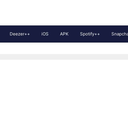
Deezer++
iOS
APK
Spotify++
Snapch