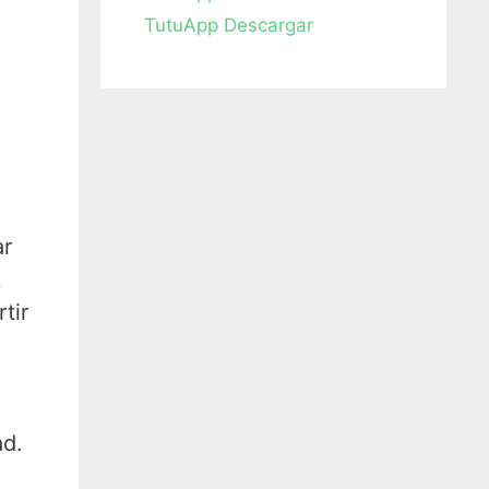
TutuApp Descargar
ar
k
tir
ad.