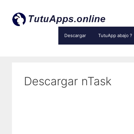
Ir
al
contenido
Descargar
TutuApp abajo ?
Descargar nTask