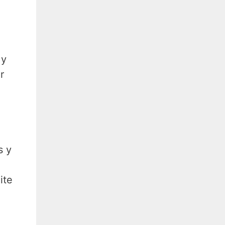
 y
r
s y
ite