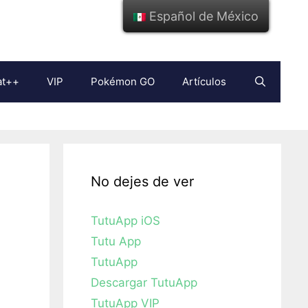
Español de México
at++
VIP
Pokémon GO
Artículos
No dejes de ver
TutuApp iOS
Tutu App
TutuApp
Descargar TutuApp
TutuApp VIP