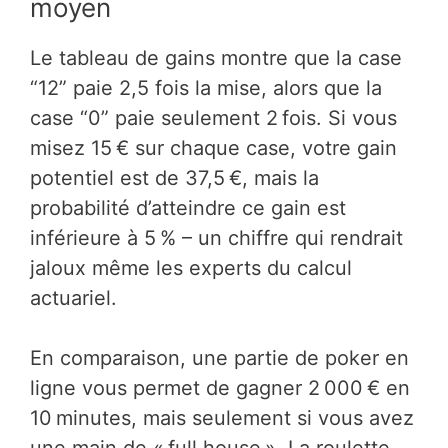
moyen
Le tableau de gains montre que la case
“12” paie 2,5 fois la mise, alors que la
case “0” paie seulement 2 fois. Si vous
misez 15 € sur chaque case, votre gain
potentiel est de 37,5 €, mais la
probabilité d’atteindre ce gain est
inférieure à 5 % – un chiffre qui rendrait
jaloux même les experts du calcul
actuariel.
En comparaison, une partie de poker en
ligne vous permet de gagner 2 000 € en
10 minutes, mais seulement si vous avez