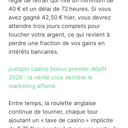
règle de retrait qui fixe un minimum de
40 € et un délai de 72 heures. Si vous
avez gagné 42,50 € hier, vous devrez
attendre trois jours complets pour
toucher votre argent, ce qui revient à
perdre une fraction de vos gains en
intérêts bancaires.
justspin casino bonus premier dépôt
2026 : la vérité crue derrière le
marketing affamé
Entre temps, la roulette anglaise
continue de tourner, chaque tour
ajoutant un « taxe de casino » implicite