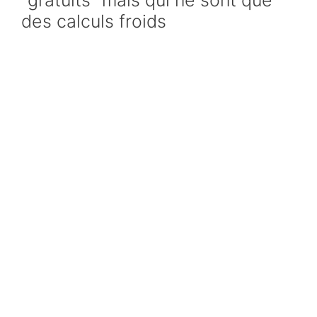
“gratuits” mais qui ne sont que
des calculs froids