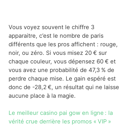
Vous voyez souvent le chiffre 3
apparaitre, c’est le nombre de paris
différents que les pros affichent : rouge,
noir, ou zéro. Si vous misez 20 € sur
chaque couleur, vous dépensez 60 € et
vous avez une probabilité de 47,3 % de
perdre chaque mise. Le gain espéré est
donc de -28,2 €, un résultat qui ne laisse
aucune place à la magie.
Le meilleur casino pai gow en ligne : la
vérité crue derrière les promos « VIP »