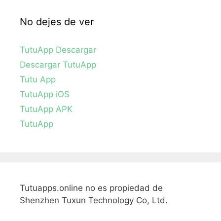
No dejes de ver
TutuApp Descargar
Descargar TutuApp
Tutu App
TutuApp iOS
TutuApp APK
TutuApp
Tutuapps.online no es propiedad de
Shenzhen Tuxun Technology Co, Ltd.