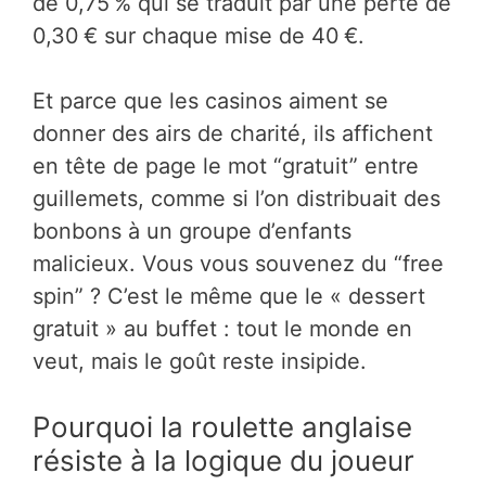
de 0,75 % qui se traduit par une perte de
0,30 € sur chaque mise de 40 €.
Et parce que les casinos aiment se
donner des airs de charité, ils affichent
en tête de page le mot “gratuit” entre
guillemets, comme si l’on distribuait des
bonbons à un groupe d’enfants
malicieux. Vous vous souvenez du “free
spin” ? C’est le même que le « dessert
gratuit » au buffet : tout le monde en
veut, mais le goût reste insipide.
Pourquoi la roulette anglaise
résiste à la logique du joueur