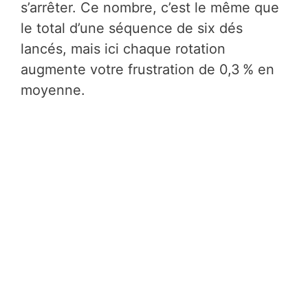
s’arrêter. Ce nombre, c’est le même que
le total d’une séquence de six dés
lancés, mais ici chaque rotation
augmente votre frustration de 0,3 % en
moyenne.