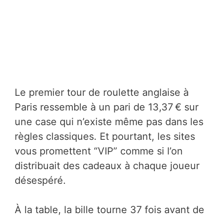
Le premier tour de roulette anglaise à
Paris ressemble à un pari de 13,37 € sur
une case qui n’existe même pas dans les
règles classiques. Et pourtant, les sites
vous promettent “VIP” comme si l’on
distribuait des cadeaux à chaque joueur
désespéré.
À la table, la bille tourne 37 fois avant de