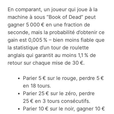
En comparant, un joueur qui joue à la
machine à sous “Book of Dead” peut
gagner 5 000 € en une fraction de
seconde, mais la probabilité d’obtenir ce
gain est 0,005 % – bien moins fiable que
la statistique d’un tour de roulette
anglais qui garantit au moins 1,1 % de
retour sur chaque mise de 30 €.
Parier 5 € sur le rouge, perdre 5 €
en 18 tours.
Parier 25 € sur le zéro, perdre
25 € en 3 tours consécutifs.
Parier 10 € sur le noir, gagner 10 €