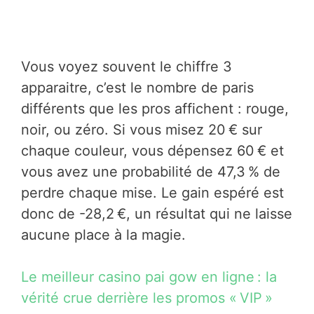
Vous voyez souvent le chiffre 3
apparaitre, c’est le nombre de paris
différents que les pros affichent : rouge,
noir, ou zéro. Si vous misez 20 € sur
chaque couleur, vous dépensez 60 € et
vous avez une probabilité de 47,3 % de
perdre chaque mise. Le gain espéré est
donc de -28,2 €, un résultat qui ne laisse
aucune place à la magie.
Le meilleur casino pai gow en ligne : la
vérité crue derrière les promos « VIP »