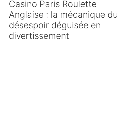
Casino Paris Roulette
Anglaise : la mécanique du
désespoir déguisée en
divertissement