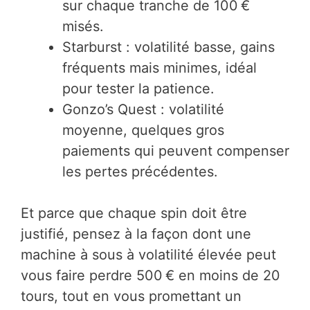
sur chaque tranche de 100 €
misés.
Starburst : volatilité basse, gains
fréquents mais minimes, idéal
pour tester la patience.
Gonzo’s Quest : volatilité
moyenne, quelques gros
paiements qui peuvent compenser
les pertes précédentes.
Et parce que chaque spin doit être
justifié, pensez à la façon dont une
machine à sous à volatilité élevée peut
vous faire perdre 500 € en moins de 20
tours, tout en vous promettant un