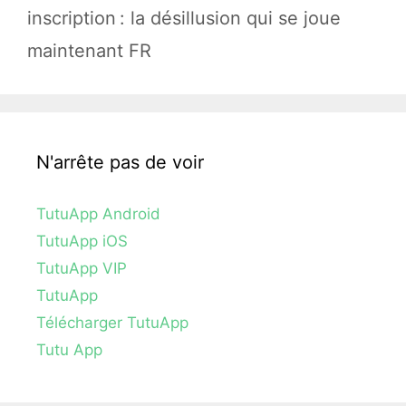
inscription : la désillusion qui se joue
maintenant FR
N'arrête pas de voir
TutuApp Android
TutuApp iOS
TutuApp VIP
TutuApp
Télécharger TutuApp
Tutu App