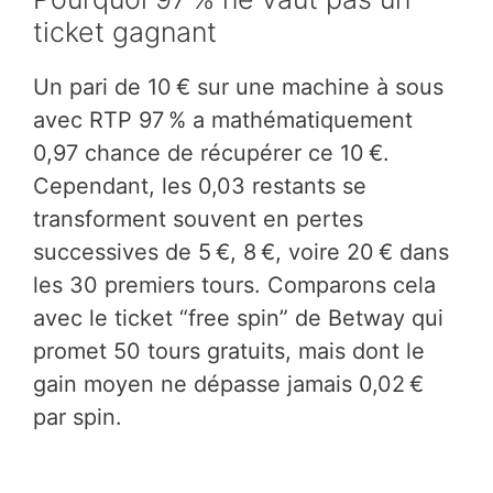
ticket gagnant
Un pari de 10 € sur une machine à sous
avec RTP 97 % a mathématiquement
0,97 chance de récupérer ce 10 €.
Cependant, les 0,03 restants se
transforment souvent en pertes
successives de 5 €, 8 €, voire 20 € dans
les 30 premiers tours. Comparons cela
avec le ticket “free spin” de Betway qui
promet 50 tours gratuits, mais dont le
gain moyen ne dépasse jamais 0,02 €
par spin.