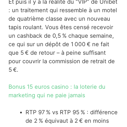
Et puis il y a la réalité du “VIP” de Unibet
: un traitement qui ressemble à un motel
de quatrième classe avec un nouveau
tapis roulant. Vous êtes censé recevoir
un cashback de 0,5 % chaque semaine,
ce qui sur un dépôt de 1 000 € ne fait
que 5 € de retour – à peine suffisant
pour couvrir la commission de retrait de
5 €.
Bonus 15 euros casino : la loterie du
marketing qui ne paie jamais
RTP 97 % vs RTP 95 % : différence
de 2 % équivaut à 2 € en moins