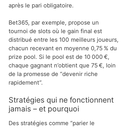
après le pari obligatoire.
Bet365, par exemple, propose un
tournoi de slots où le gain final est
distribué entre les 100 meilleurs joueurs,
chacun recevant en moyenne 0,75 % du
prize pool. Si le pool est de 10 000 €,
chaque gagnant n’obtient que 75 €, loin
de la promesse de “devenir riche
rapidement”.
Stratégies qui ne fonctionnent
jamais – et pourquoi
Des stratégies comme “parier le