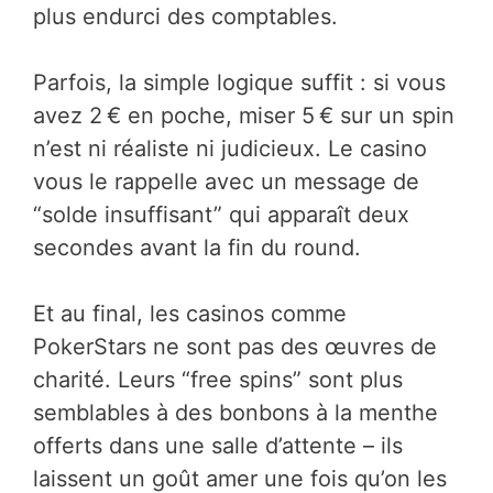
plus endurci des comptables.
Parfois, la simple logique suffit : si vous
avez 2 € en poche, miser 5 € sur un spin
n’est ni réaliste ni judicieux. Le casino
vous le rappelle avec un message de
“solde insuffisant” qui apparaît deux
secondes avant la fin du round.
Et au final, les casinos comme
PokerStars ne sont pas des œuvres de
charité. Leurs “free spins” sont plus
semblables à des bonbons à la menthe
offerts dans une salle d’attente – ils
laissent un goût amer une fois qu’on les