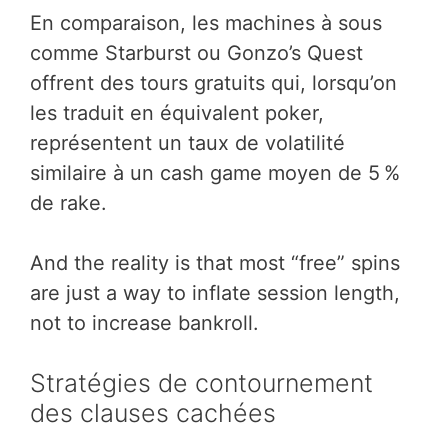
En comparaison, les machines à sous
comme Starburst ou Gonzo’s Quest
offrent des tours gratuits qui, lorsqu’on
les traduit en équivalent poker,
représentent un taux de volatilité
similaire à un cash game moyen de 5 %
de rake.
And the reality is that most “free” spins
are just a way to inflate session length,
not to increase bankroll.
Stratégies de contournement
des clauses cachées