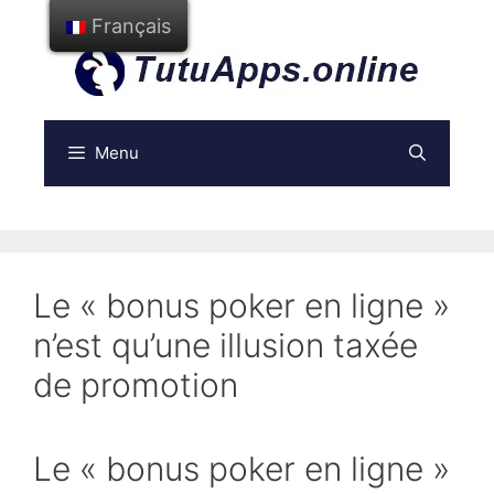
Aller
Français
au
contenu
Menu
Le « bonus poker en ligne »
n’est qu’une illusion taxée
de promotion
Le « bonus poker en ligne »