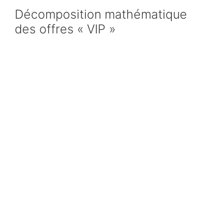
Décomposition mathématique
des offres « VIP »