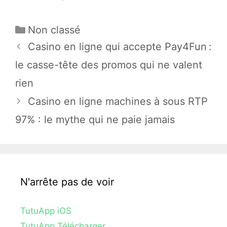
Catégories
Non classé
Casino en ligne qui accepte Pay4Fun :
le casse-tête des promos qui ne valent
rien
Casino en ligne machines à sous RTP
97% : le mythe qui ne paie jamais
N'arrête pas de voir
TutuApp iOS
TutuApp Télécharger