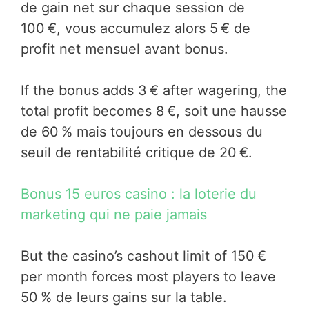
de gain net sur chaque session de
100 €, vous accumulez alors 5 € de
profit net mensuel avant bonus.
If the bonus adds 3 € after wagering, the
total profit becomes 8 €, soit une hausse
de 60 % mais toujours en dessous du
seuil de rentabilité critique de 20 €.
Bonus 15 euros casino : la loterie du
marketing qui ne paie jamais
But the casino’s cashout limit of 150 €
per month forces most players to leave
50 % de leurs gains sur la table.