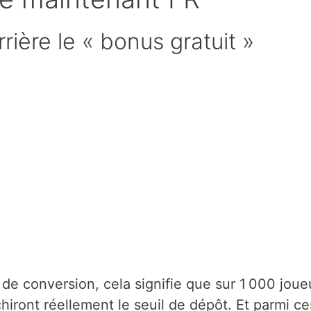
ère le « bonus gratuit »
 de conversion, cela signifie que sur 1 000 joue
chiront réellement le seuil de dépôt. Et parmi ce