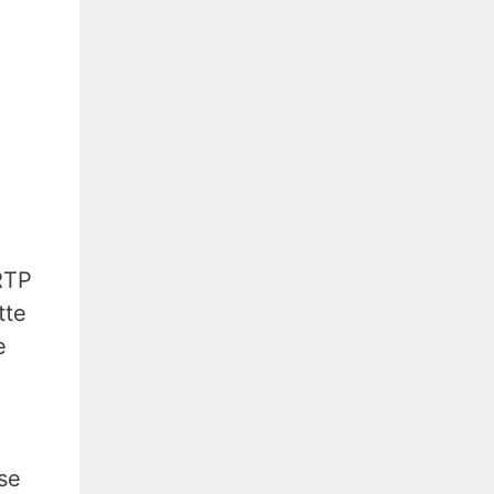
 RTP
tte
e
se