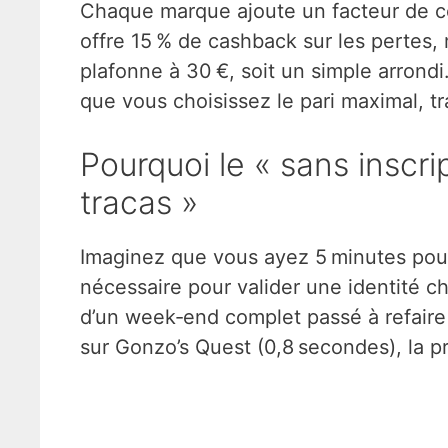
Chaque marque ajoute un facteur de c
offre 15 % de cashback sur les pertes
plafonne à 30 €, soit un simple arrondi
que vous choisissez le pari maximal, 
Pourquoi le « sans inscri
tracas »
Imaginez que vous ayez 5 minutes pour
nécessaire pour valider une identité c
d’un week‑end complet passé à refaire
sur Gonzo’s Quest (0,8 secondes), la p