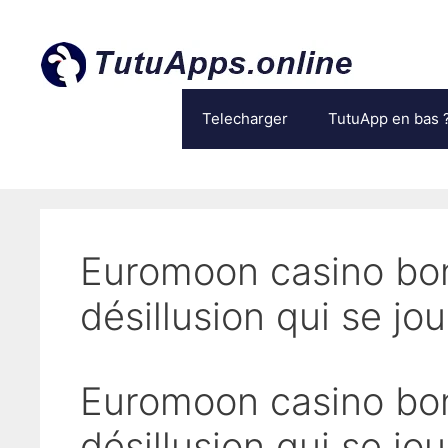
Aller
au
contenu
Telecharger
TutuApp en bas 
Euromoon casino bonu
désillusion qui se j
Euromoon casino bonu
désillusion qui se j