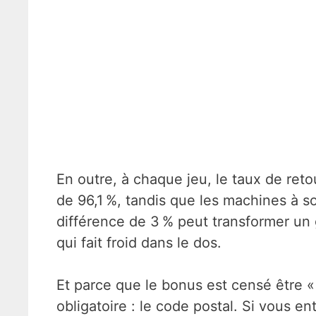
En outre, à chaque jeu, le taux de ret
de 96,1 %, tandis que les machines à s
différence de 3 % peut transformer un 
qui fait froid dans le dos.
Et parce que le bonus est censé être «
obligatoire : le code postal. Si vous e