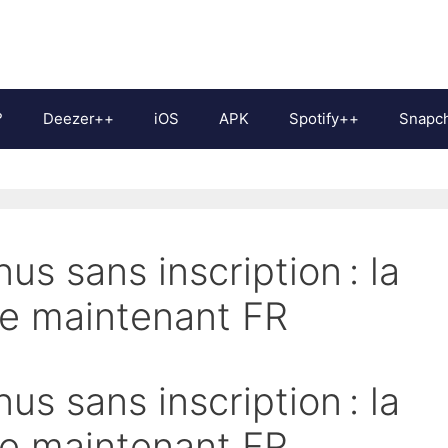
?
Deezer++
iOS
APK
Spotify++
Snapc
s sans inscription : la
oue maintenant FR
s sans inscription : la
oue maintenant FR