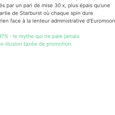
lés par un pari de mise 30 x, plus épais qu’une
artie de Starburst où chaque spin dure
 rien face à la lenteur administrative d’Euromoon
7% : le mythe qui ne paie jamais
ne illusion taxée de promotion