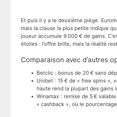
Et puis il y a le deuxième piège. Eurom
mais la clause la plus petite indique q
joueur accumule 9 000 € de gains. C’es
étoiles : l’offre brille, mais la réalité r
Comparaison avec d’autres o
Betclic : bonus de 20 € sans dépô
Unibet : 15 € de « free spins », 
haute rend la plupart des gains i
Winamax : remise de 5 € valable
« cashback », où le pourcentage