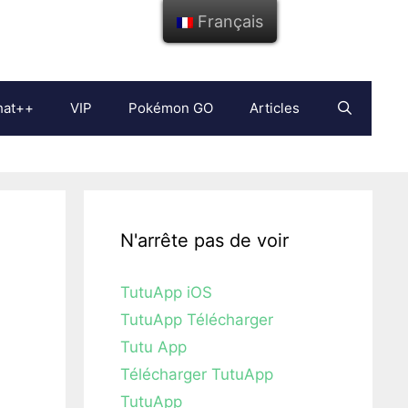
Français
hat++
VIP
Pokémon GO
Articles
N'arrête pas de voir
TutuApp iOS
TutuApp Télécharger
Tutu App
Télécharger TutuApp
TutuApp