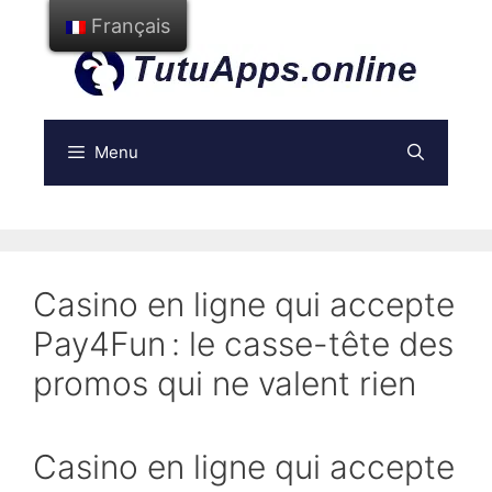
Aller
Français
au
contenu
Menu
Casino en ligne qui accepte
Pay4Fun : le casse-tête des
promos qui ne valent rien
Casino en ligne qui accepte