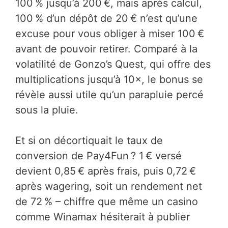
100 % jusqu’à 200 €, mais après calcul,
100 % d’un dépôt de 20 € n’est qu’une
excuse pour vous obliger à miser 100 €
avant de pouvoir retirer. Comparé à la
volatilité de Gonzo’s Quest, qui offre des
multiplications jusqu’à 10×, le bonus se
révèle aussi utile qu’un parapluie percé
sous la pluie.
Et si on décortiquait le taux de
conversion de Pay4Fun ? 1 € versé
devient 0,85 € après frais, puis 0,72 €
après wagering, soit un rendement net
de 72 % – chiffre que même un casino
comme Winamax hésiterait à publier