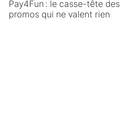
Pay4Fun : le casse-tête des
promos qui ne valent rien