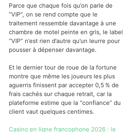
Parce que chaque fois qu’on parle de
“VIP”, on se rend compte que le
traitement ressemble davantage à une
chambre de motel peinte en gris, le label
“VIP” n’est rien d’autre qu’un leurre pour
pousser à dépenser davantage.
Et le dernier tour de roue de la fortune
montre que même les joueurs les plus
aguerris finissent par accepter 0,5 % de
frais cachés sur chaque retrait, car la
plateforme estime que la “confiance” du
client vaut quelques centimes.
Casino en ligne francophone 2026 : le