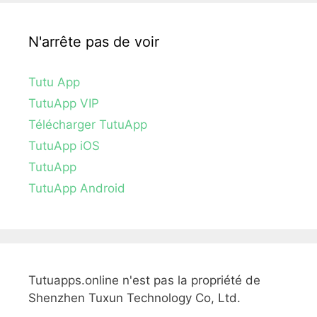
N'arrête pas de voir
Tutu App
TutuApp VIP
Télécharger TutuApp
TutuApp iOS
TutuApp
TutuApp Android
Tutuapps.online n'est pas la propriété de
Shenzhen Tuxun Technology Co, Ltd.