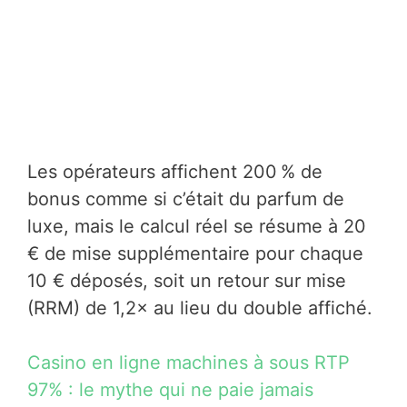
Les opérateurs affichent 200 % de
bonus comme si c’était du parfum de
luxe, mais le calcul réel se résume à 20
€ de mise supplémentaire pour chaque
10 € déposés, soit un retour sur mise
(RRM) de 1,2× au lieu du double affiché.
Casino en ligne machines à sous RTP
97% : le mythe qui ne paie jamais