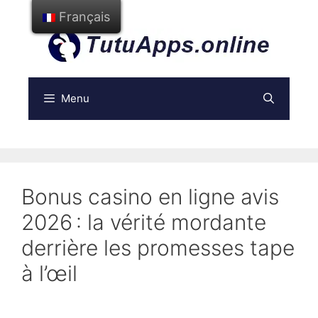
Aller
Français
au
contenu
Menu
Bonus casino en ligne avis
2026 : la vérité mordante
derrière les promesses tape
à l’œil