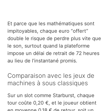
Et parce que les mathématiques sont
impitoyables, chaque euro “offert”
double le risque de perdre plus vite que
le son, surtout quand la plateforme
impose un délai de retrait de 72 heures
au lieu de l’instantané promis.
Comparaison avec les jeux de
machines à sous classiques
Sur un slot comme Starburst, chaque
tour coûte 0,20 €, et le joueur obtient
en moyenne 0,18 € de retour, soit un