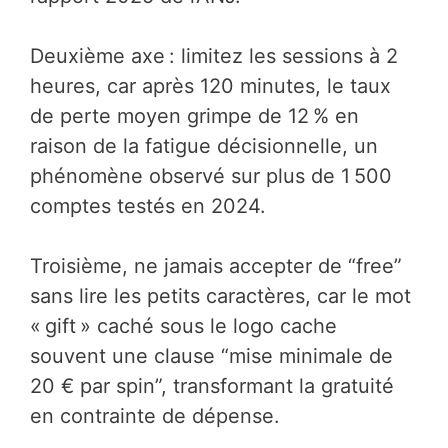
Deuxième axe : limitez les sessions à 2
heures, car après 120 minutes, le taux
de perte moyen grimpe de 12 % en
raison de la fatigue décisionnelle, un
phénomène observé sur plus de 1 500
comptes testés en 2024.
Troisième, ne jamais accepter de “free”
sans lire les petits caractères, car le mot
« gift » caché sous le logo cache
souvent une clause “mise minimale de
20 € par spin”, transformant la gratuité
en contrainte de dépense.