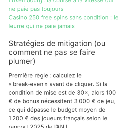
Luxembourg : la course à la vitesse qui
ne paie pas toujours
Casino 250 free spins sans condition : le
leurre qui ne paie jamais
Stratégies de mitigation (ou
comment ne pas se faire
plumer)
Première règle : calculez le
« break‑even » avant de cliquer. Si la
condition de mise est de 30×, alors 100
€ de bonus nécessitent 3 000 € de jeu,
ce qui dépasse le budget moyen de
1 200 € des joueurs français selon le
rapport 2025 de l’ANJ.