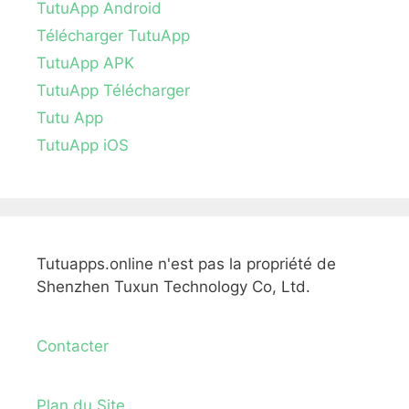
TutuApp Android
Télécharger TutuApp
TutuApp APK
TutuApp Télécharger
Tutu App
TutuApp iOS
Tutuapps.online n'est pas la propriété de
Shenzhen Tuxun Technology Co, Ltd.
Contacter
Plan du Site