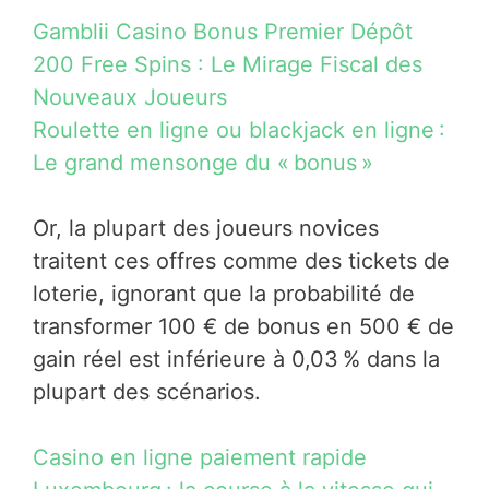
Gamblii Casino Bonus Premier Dépôt
200 Free Spins : Le Mirage Fiscal des
Nouveaux Joueurs
Roulette en ligne ou blackjack en ligne :
Le grand mensonge du « bonus »
Or, la plupart des joueurs novices
traitent ces offres comme des tickets de
loterie, ignorant que la probabilité de
transformer 100 € de bonus en 500 € de
gain réel est inférieure à 0,03 % dans la
plupart des scénarios.
Casino en ligne paiement rapide