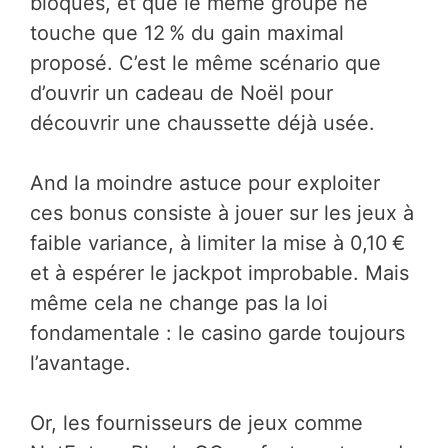
bloqués, et que le même groupe ne
touche que 12 % du gain maximal
proposé. C’est le même scénario que
d’ouvrir un cadeau de Noël pour
découvrir une chaussette déjà usée.
And la moindre astuce pour exploiter
ces bonus consiste à jouer sur les jeux à
faible variance, à limiter la mise à 0,10 €
et à espérer le jackpot improbable. Mais
même cela ne change pas la loi
fondamentale : le casino garde toujours
l’avantage.
Or, les fournisseurs de jeux comme