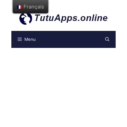
Aller
Français
au
contenu
Menu