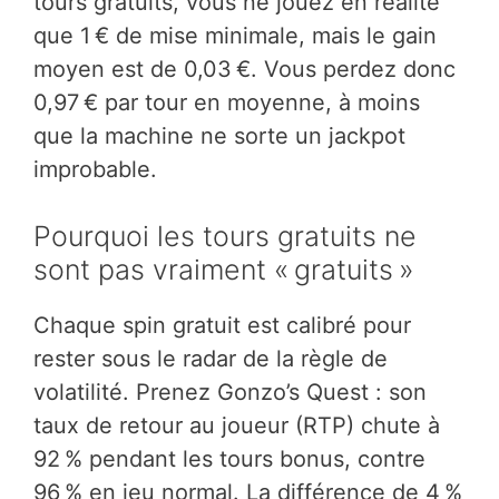
tours gratuits, vous ne jouez en réalité
que 1 € de mise minimale, mais le gain
moyen est de 0,03 €. Vous perdez donc
0,97 € par tour en moyenne, à moins
que la machine ne sorte un jackpot
improbable.
Pourquoi les tours gratuits ne
sont pas vraiment « gratuits »
Chaque spin gratuit est calibré pour
rester sous le radar de la règle de
volatilité. Prenez Gonzo’s Quest : son
taux de retour au joueur (RTP) chute à
92 % pendant les tours bonus, contre
96 % en jeu normal. La différence de 4 %