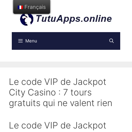
Aller
Français
au
contenu
Menu
Le code VIP de Jackpot
City Casino : 7 tours
gratuits qui ne valent rien
Le code VIP de Jackpot