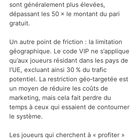
sont généralement plus élevées,
dépassant les 50 × le montant du pari
gratuit.
Un autre point de friction : la limitation
géographique. Le code VIP ne s’applique
qu’aux joueurs résidant dans les pays de
l’UE, excluant ainsi 30 % du trafic
potentiel. La restriction géo‑targetée est
un moyen de réduire les coûts de
marketing, mais cela fait perdre du
temps à ceux qui essaient de contourner
le système.
Les joueurs qui cherchent à « profiter »