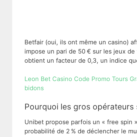
Betfair (oui, ils ont même un casino) a
impose un pari de 50 € sur les jeux de t
obtient un facteur de 0,3, un indice que
Leon Bet Casino Code Promo Tours Grat
bidons
Pourquoi les gros opérateurs 
Unibet propose parfois un « free spin 
probabilité de 2 % de déclencher le mult