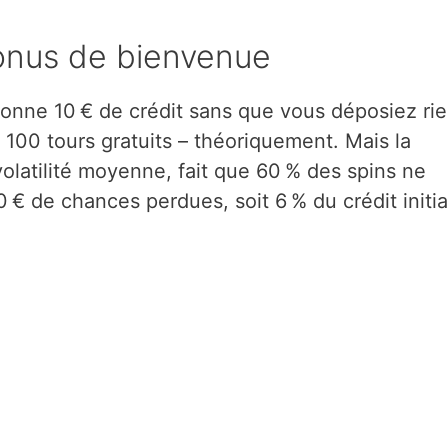
onus de bienvenue
onne 10 € de crédit sans que vous déposiez rie
 100 tours gratuits – théoriquement. Mais la
olatilité moyenne, fait que 60 % des spins ne
0 € de chances perdues, soit 6 % du crédit initia