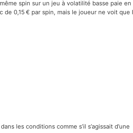
 même spin sur un jeu à volatilité basse paie en
de 0,15 € par spin, mais le joueur ne voit que 
dans les conditions comme s’il s’agissait d’une