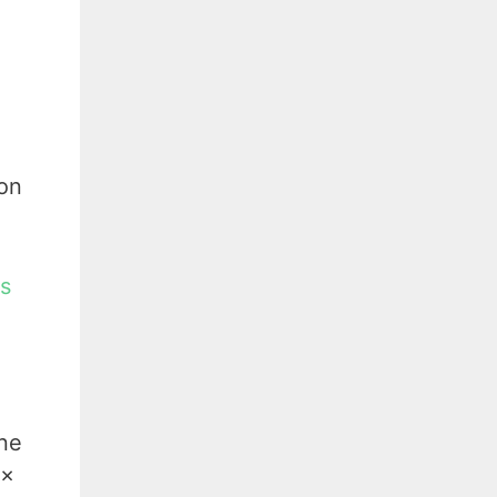
 on
s
une
 ×