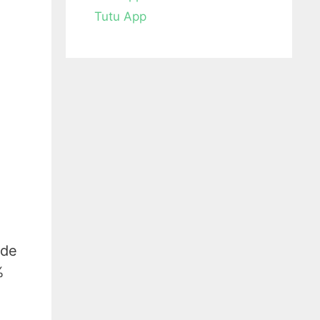
Tutu App
 de
%