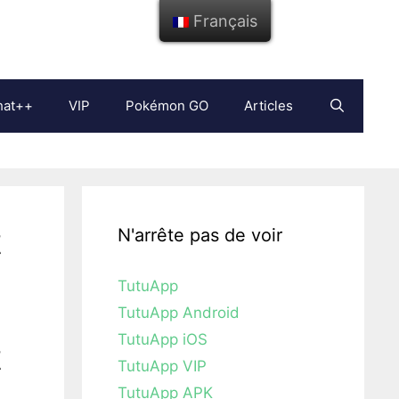
Français
hat++
VIP
Pokémon GO
Articles
t
N'arrête pas de voir
TutuApp
TutuApp Android
TutuApp iOS
t
TutuApp VIP
TutuApp APK