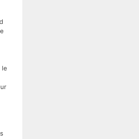
nd
de
 le
our
s