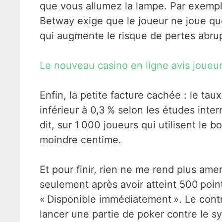
que vous allumez la lampe. Par exempl
Betway exige que le joueur ne joue que
qui augmente le risque de pertes abru
Le nouveau casino en ligne avis joueur
Enfin, la petite facture cachée : le ta
inférieur à 0,3 % selon les études inte
dit, sur 1 000 joueurs qui utilisent le 
moindre centime.
Et pour finir, rien ne me rend plus amer
seulement après avoir atteint 500 point
« Disponible immédiatement ». Le cont
lancer une partie de poker contre le s