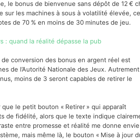
e, le bonus de bienvenue sans dépôt de 12 € c
 sur les machines à sous à volatilité élevée, c
ptes de 70 % en moins de 30 minutes de jeu.
s : quand la réalité dépasse la pub
ux de conversion des bonus en argent réel est
rnes de l’Autorité Nationale des Jeux. Autrement
bonus, moins de 3 seront capables de retirer le
 que le petit bouton « Retirer » qui apparaît
s de fidélité, alors que le texte indique clairem
raste entre promesse et réalité me donne envie
ystème, mais même là, le bouton « Mise à jour d