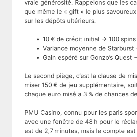
vraie générosité. Rappelons que les ca
que même le « gift » le plus savoureux
sur les dépôts ultérieurs.
10 € de crédit initial → 100 spin
Variance moyenne de Starburst 
Gain espéré sur Gonzo’s Quest → 
Le second piège, c’est la clause de mis
miser 150 € de jeu supplémentaire, soit
chaque euro misé a 3 % de chances de 
PMU Casino, connu pour les paris spor
avec une fenêtre de 48 h pour le récl
est de 2,7 minutes, mais le compte est