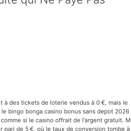
à des tickets de loterie vendus à 0 €, mais le
6, le bingo bonga casino bonus sans depot 2026
omme si le casino offrait de l’argent gratuit. M
 pari de 5 €, où le taux de conversion tombe à