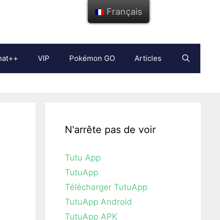
Français
hat++
VIP
Pokémon GO
Articles
:
N'arrête pas de voir
Tutu App
TutuApp
Télécharger TutuApp
:
TutuApp Android
TutuApp APK