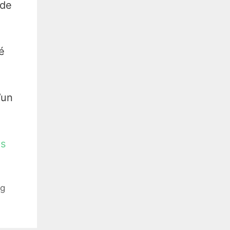
 de
é
’un
es
ng