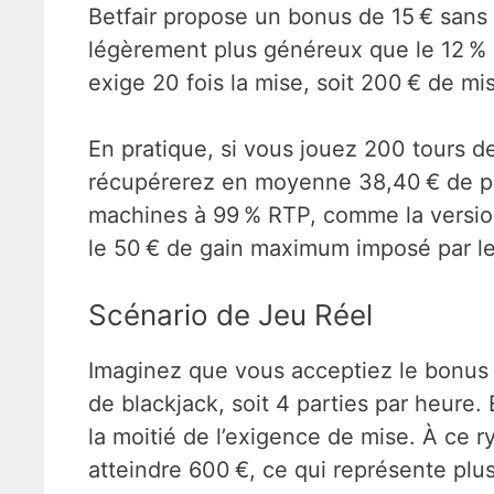
Betfair propose un bonus de 15 € sans
légèrement plus généreux que le 12 % 
exige 20 fois la mise, soit 200 € de mi
En pratique, si vous jouez 200 tours 
récupérerez en moyenne 38,40 € de pe
machines à 99 % RTP, comme la versio
le 50 € de gain maximum imposé par le
Scénario de Jeu Réel
Imaginez que vous acceptiez le bonus 
de blackjack, soit 4 parties par heure.
la moitié de l’exigence de mise. À ce r
atteindre 600 €, ce qui représente plu