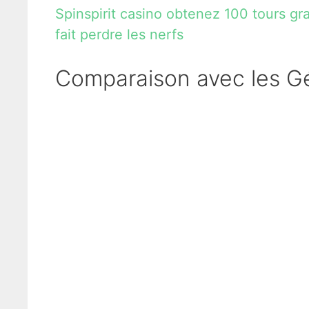
Spinspirit casino obtenez 100 tours gra
fait perdre les nerfs
Comparaison avec les G