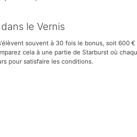
dans le Vernis
élèvent souvent à 30 fois le bonus, soit 600 €
mparez cela à une partie de Starburst où chaq
urs pour satisfaire les conditions.