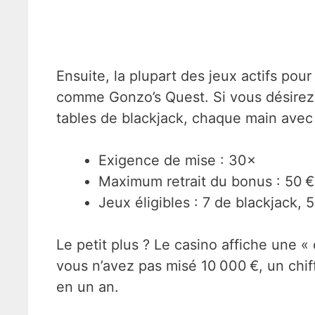
Ensuite, la plupart des jeux actifs pou
comme Gonzo’s Quest. Si vous désirez 
tables de blackjack, chaque main avec
Exigence de mise : 30×
Maximum retrait du bonus : 50 €
Jeux éligibles : 7 de blackjack, 5
Le petit plus ? Le casino affiche une «
vous n’avez pas misé 10 000 €, un chi
en un an.