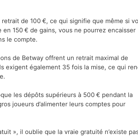
 retrait de 100 €, ce qui signifie que même si v
e en 150 € de gains, vous ne pourrez encaisser
ns le compte.
ons de Betway offrent un retrait maximal de
ils exigent également 35 fois la mise, ce qui ren
e.
bloque les dépôts supérieurs à 500 € pendant la
ros joueurs d’alimenter leurs comptes pour
it », il oublie que la vraie gratuité n’existe pas