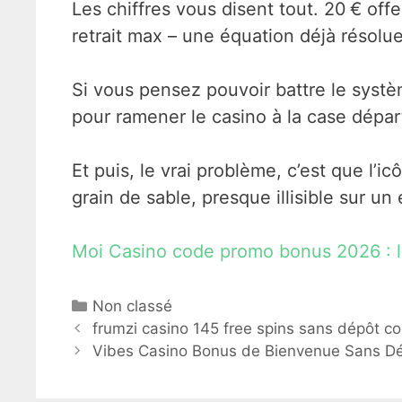
Les chiffres vous disent tout. 20 € off
retrait max – une équation déjà résolu
Si vous pensez pouvoir battre le syst
pour ramener le casino à la case départ,
Et puis, le vrai problème, c’est que l’ic
grain de sable, presque illisible sur un
Moi Casino code promo bonus 2026 : la 
Catégories
Non classé
frumzi casino 145 free spins sans dépôt cod
Vibes Casino Bonus de Bienvenue Sans Dép