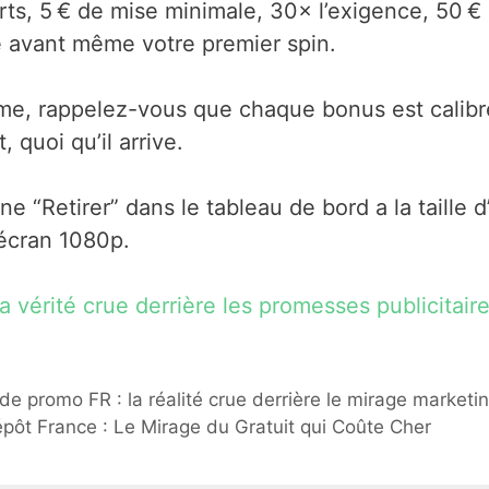
erts, 5 € de mise minimale, 30× l’exigence, 50 €
e avant même votre premier spin.
ème, rappelez-vous que chaque bonus est calibr
 quoi qu’il arrive.
ône “Retirer” dans le tableau de bord a la taille d
 écran 1080p.
vérité crue derrière les promesses publicitair
e promo FR : la réalité crue derrière le mirage marketi
ôt France : Le Mirage du Gratuit qui Coûte Cher