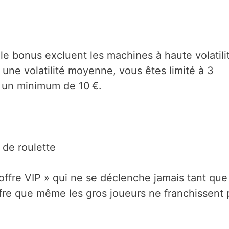
r le bonus excluent les machines à haute volatili
une volatilité moyenne, vous êtes limité à 3
 un minimum de 10 €.
 de roulette
 offre VIP » qui ne se déclenche jamais tant que
ffre que même les gros joueurs ne franchissent 