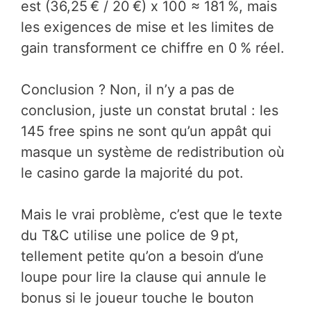
est (36,25 € / 20 €) x 100 ≈ 181 %, mais
les exigences de mise et les limites de
gain transforment ce chiffre en 0 % réel.
Conclusion ? Non, il n’y a pas de
conclusion, juste un constat brutal : les
145 free spins ne sont qu’un appât qui
masque un système de redistribution où
le casino garde la majorité du pot.
Mais le vrai problème, c’est que le texte
du T&C utilise une police de 9 pt,
tellement petite qu’on a besoin d’une
loupe pour lire la clause qui annule le
bonus si le joueur touche le bouton