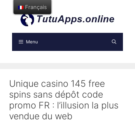
Aller
Français
au
contenu
Menu
Unique casino 145 free
spins sans dépôt code
promo FR : l’illusion la plus
vendue du web