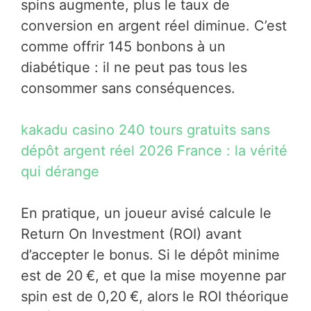
spins augmente, plus le taux de
conversion en argent réel diminue. C’est
comme offrir 145 bonbons à un
diabétique : il ne peut pas tous les
consommer sans conséquences.
kakadu casino 240 tours gratuits sans
dépôt argent réel 2026 France : la vérité
qui dérange
En pratique, un joueur avisé calcule le
Return On Investment (ROI) avant
d’accepter le bonus. Si le dépôt minime
est de 20 €, et que la mise moyenne par
spin est de 0,20 €, alors le ROI théorique