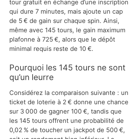
tour gratuit en échange d’une inscription
qui dure 7 minutes, mais ajoute un cap
de 5 € de gain sur chaque spin. Ainsi,
même avec 145 tours, le gain maximum
plafonne à 725 €, alors que le dépôt
minimal requis reste de 10 €.
Pourquoi les 145 tours ne sont
qu’un leurre
Considérez la comparaison suivante : un
ticket de loterie à 2 € donne une chance
sur 3 000 de gagner 100 €, tandis que
les 145 tours offrent une probabilité de
0,02 % de toucher un jackpot de 500 €,