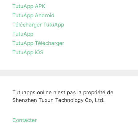
TutuApp APK
TutuApp Android
Télécharger TutuApp
TutuApp
TutuApp Télécharger
TutuApp iOS
Tutuapps.online n'est pas la propriété de
Shenzhen Tuxun Technology Co, Ltd.
Contacter