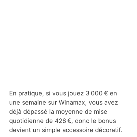
En pratique, si vous jouez 3 000 € en
une semaine sur Winamax, vous avez
déjà dépassé la moyenne de mise
quotidienne de 428 €, donc le bonus
devient un simple accessoire décoratif.