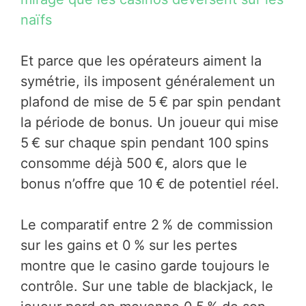
naïfs
Et parce que les opérateurs aiment la
symétrie, ils imposent généralement un
plafond de mise de 5 € par spin pendant
la période de bonus. Un joueur qui mise
5 € sur chaque spin pendant 100 spins
consomme déjà 500 €, alors que le
bonus n’offre que 10 € de potentiel réel.
Le comparatif entre 2 % de commission
sur les gains et 0 % sur les pertes
montre que le casino garde toujours le
contrôle. Sur une table de blackjack, le