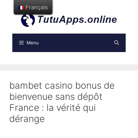
Aller
Français
au
contenu
Menu
bambet casino bonus de
bienvenue sans dépôt
France : la vérité qui
dérange