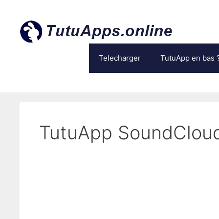
Aller
au
contenu
Telecharger
TutuApp en bas 
TutuApp SoundClou