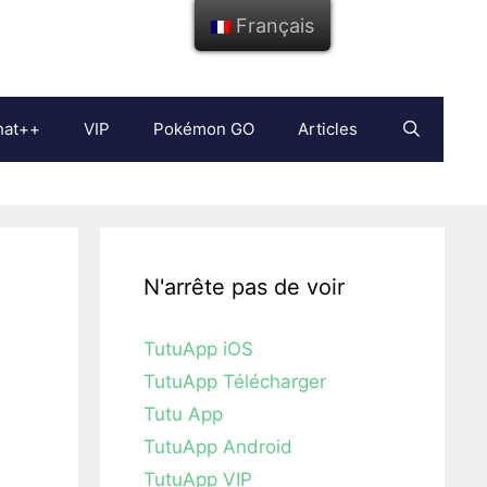
Français
hat++
VIP
Pokémon GO
Articles
N'arrête pas de voir
TutuApp iOS
TutuApp Télécharger
Tutu App
TutuApp Android
TutuApp VIP