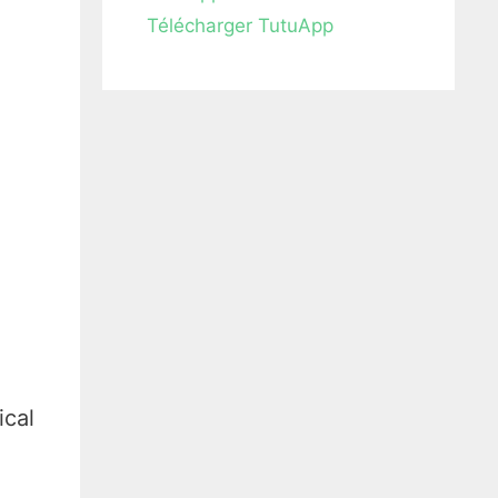
Télécharger TutuApp
e
ical