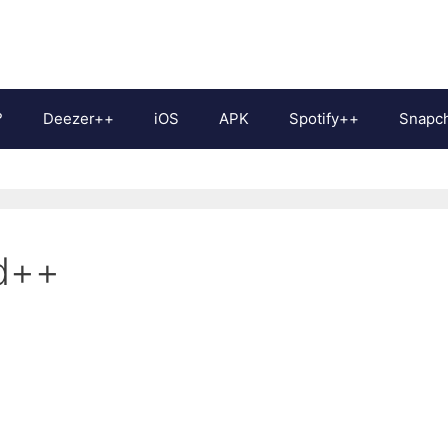
?
Deezer++
iOS
APK
Spotify++
Snapc
d++