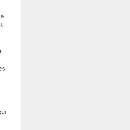
le
nt
e
ès
qui