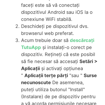
faceți este să vă conectați
dispozitivul Android sau iOS la o
conexiune WiFi stabilă.
Deschideți pe dispozitivul dvs.
browserul web preferat.
Acum trebuie doar să
descărcați
TutuApp
și instalați-o corect pe
dispozitiv. Rețineți că este posibil
să fie necesar să accesați
Setări >
Aplicații
și activați opțiunea
"
Aplicații terțe părți
"sau "
Surse
necunoscute
De asemenea,
puteți utiliza butonul "Install"
(Instalare) de pe dispozitiv pentru
a vă acorda permisiunile necesare