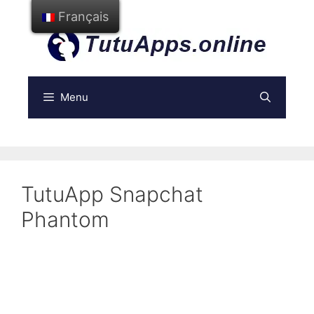
Aller
Français
au
contenu
Menu
TutuApp Snapchat
Phantom