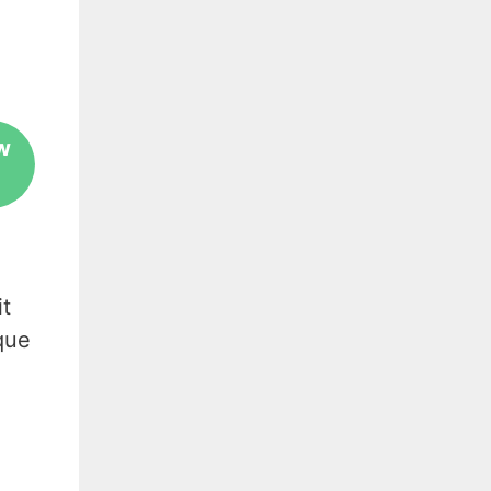
w
it
que