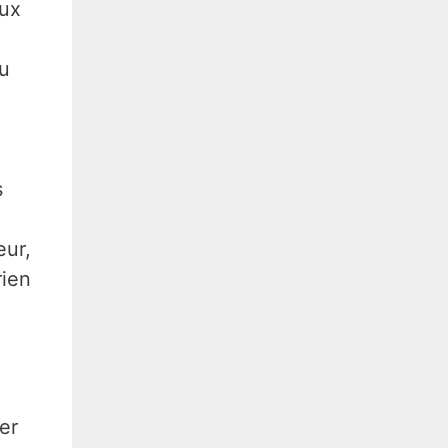
eux
eu
s
eur,
rien
er