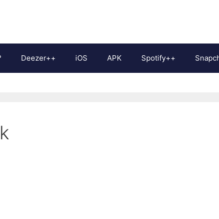
?
Deezer++
iOS
APK
Spotify++
Snapc
k