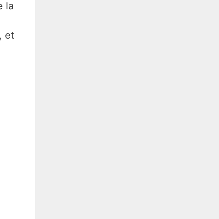
 la
, et