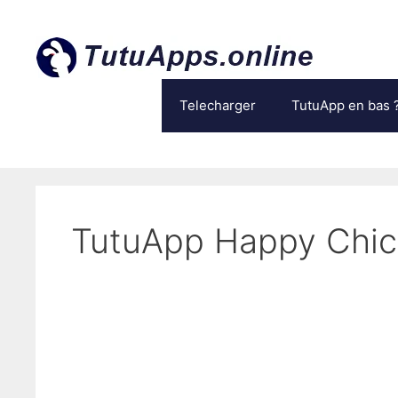
Aller
au
contenu
Telecharger
TutuApp en bas 
TutuApp Happy Chic