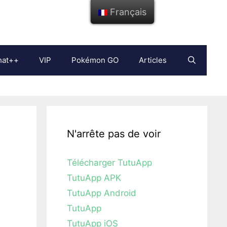
Français
hat++
VIP
Pokémon GO
Articles
N'arrête pas de voir
Télécharger TutuApp
TutuApp APK
TutuApp Android
TutuApp
TutuApp iOS