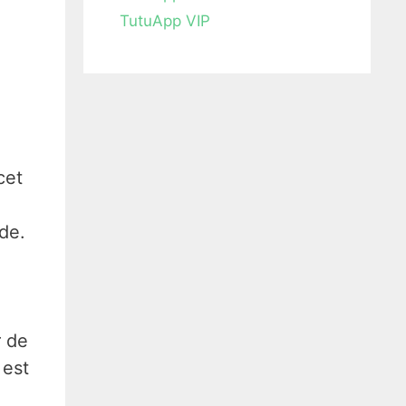
TutuApp VIP
cet
de.
r de
 est