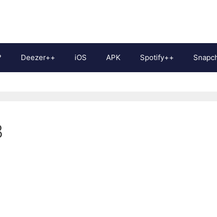
?
Deezer++
iOS
APK
Spotify++
Snapc
3