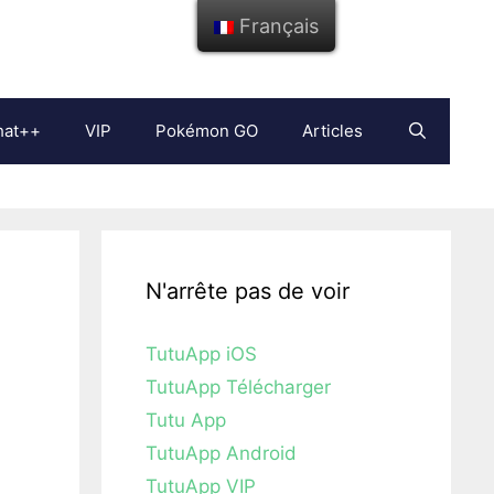
Français
hat++
VIP
Pokémon GO
Articles
N'arrête pas de voir
TutuApp iOS
TutuApp Télécharger
Tutu App
TutuApp Android
TutuApp VIP