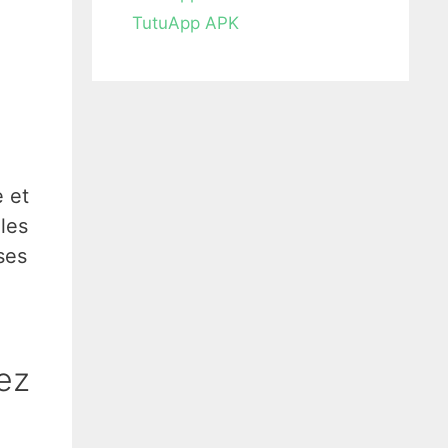
TutuApp APK
e et
 les
ses
ez