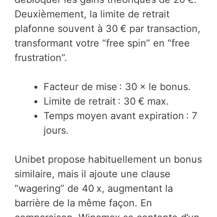
Deuxièmement, la limite de retrait
plafonne souvent à 30 € par transaction,
transformant votre “free spin” en “free
frustration”.
Facteur de mise : 30 × le bonus.
Limite de retrait : 30 € max.
Temps moyen avant expiration : 7
jours.
Unibet propose habituellement un bonus
similaire, mais il ajoute une clause
“wagering” de 40 x, augmentant la
barrière de la même façon. En