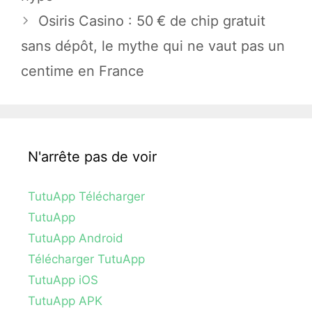
Osiris Casino : 50 € de chip gratuit
sans dépôt, le mythe qui ne vaut pas un
centime en France
N'arrête pas de voir
TutuApp Télécharger
TutuApp
TutuApp Android
Télécharger TutuApp
TutuApp iOS
TutuApp APK