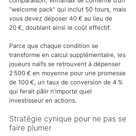
comparaison, Winamax se contente d’un
“welcome pack” qui inclut 50 tours, mais
vous devez déposer 40 € au lieu de
20 €, doublant ainsi le coût effectif.
Parce que chaque condition se
transforme en calcul supplémentaire, les
joueurs naïfs se retrouvent à dépenser
2 500 € en moyenne pour une promesse
de 100 €, un taux de conversion de 4 %
qui ferait pâlir n’importe quel
investisseur en actions.
Stratégie cynique pour ne pas se
faire plumer