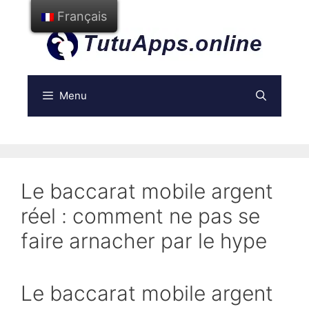
Aller
Français
au
contenu
Menu
Le baccarat mobile argent
réel : comment ne pas se
faire arnacher par le hype
Le baccarat mobile argent