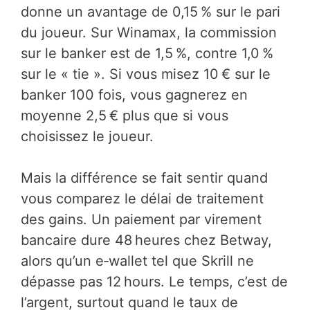
donne un avantage de 0,15 % sur le pari
du joueur. Sur Winamax, la commission
sur le banker est de 1,5 %, contre 1,0 %
sur le « tie ». Si vous misez 10 € sur le
banker 100 fois, vous gagnerez en
moyenne 2,5 € plus que si vous
choisissez le joueur.
Mais la différence se fait sentir quand
vous comparez le délai de traitement
des gains. Un paiement par virement
bancaire dure 48 heures chez Betway,
alors qu’un e‑wallet tel que Skrill ne
dépasse pas 12 hours. Le temps, c’est de
l’argent, surtout quand le taux de