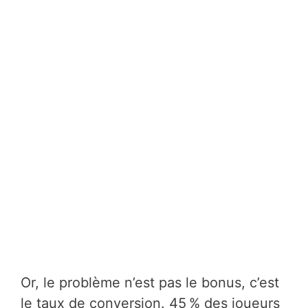
Or, le problème n’est pas le bonus, c’est
le taux de conversion. 45 % des joueurs