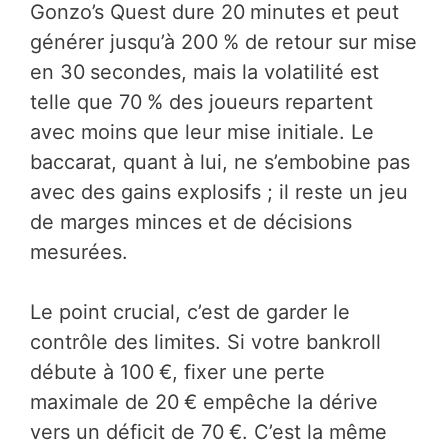
Gonzo’s Quest dure 20 minutes et peut
générer jusqu’à 200 % de retour sur mise
en 30 secondes, mais la volatilité est
telle que 70 % des joueurs repartent
avec moins que leur mise initiale. Le
baccarat, quant à lui, ne s’embobine pas
avec des gains explosifs ; il reste un jeu
de marges minces et de décisions
mesurées.
Le point crucial, c’est de garder le
contrôle des limites. Si votre bankroll
débute à 100 €, fixer une perte
maximale de 20 € empêche la dérive
vers un déficit de 70 €. C’est la même