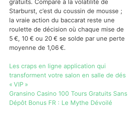
gratuits. Comparé à la volatilité de
Starburst, c’est du coussin de mousse ;
la vraie action du baccarat reste une
roulette de décision où chaque mise de
5 €, 10 € ou 20 € se solde par une perte
moyenne de 1,06 €.
Les craps en ligne application qui
transforment votre salon en salle de dés
« VIP »
Gransino Casino 100 Tours Gratuits Sans
Dépôt Bonus FR : Le Mythe Dévoilé