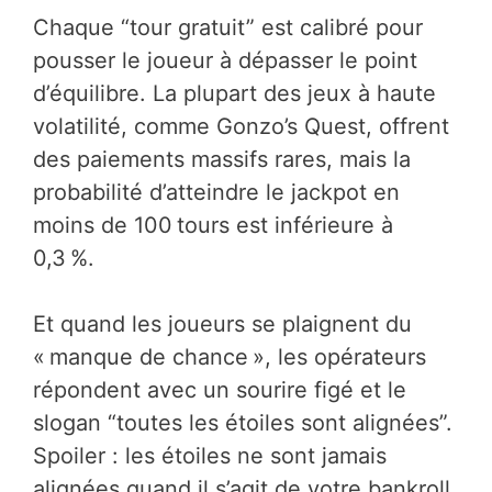
Chaque “tour gratuit” est calibré pour
pousser le joueur à dépasser le point
d’équilibre. La plupart des jeux à haute
volatilité, comme Gonzo’s Quest, offrent
des paiements massifs rares, mais la
probabilité d’atteindre le jackpot en
moins de 100 tours est inférieure à
0,3 %.
Et quand les joueurs se plaignent du
« manque de chance », les opérateurs
répondent avec un sourire figé et le
slogan “toutes les étoiles sont alignées”.
Spoiler : les étoiles ne sont jamais
alignées quand il s’agit de votre bankroll.