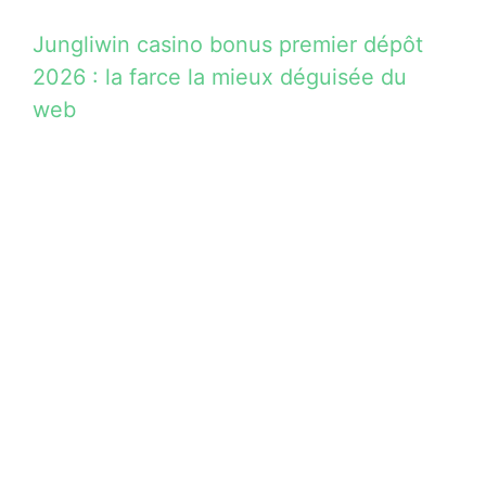
Jungliwin casino bonus premier dépôt
2026 : la farce la mieux déguisée du
web