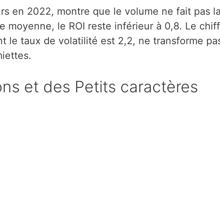
urs en 2022, montre que le volume ne fait pas l
moyenne, le ROI reste inférieur à 0,8. Le chiff
t le taux de volatilité est 2,2, ne transforme pa
iettes.
ns et des Petits caractères