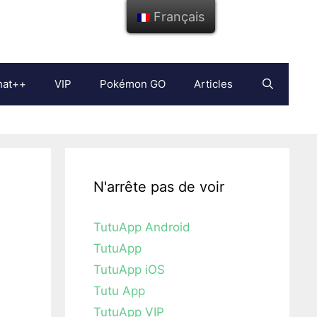
Français
hat++
VIP
Pokémon GO
Articles
N'arrête pas de voir
TutuApp Android
TutuApp
TutuApp iOS
Tutu App
TutuApp VIP