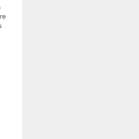
a
re
s