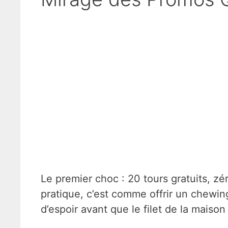
Le premier choc : 20 tours gratuits, z
pratique, c’est comme offrir un chewi
d’espoir avant que le filet de la maison