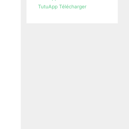
TutuApp Télécharger