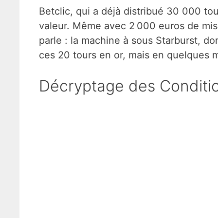
Betclic, qui a déjà distribué 30 000 to
valeur. Même avec 2 000 euros de mise 
parle : la machine à sous Starburst, don
ces 20 tours en or, mais en quelques m
Décryptage des Conditio