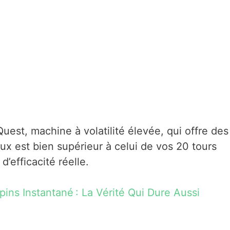
uest, machine à volatilité élevée, qui offre des
x est bien supérieur à celui de vos 20 tours
d’efficacité réelle.
ns Instantané : La Vérité Qui Dure Aussi