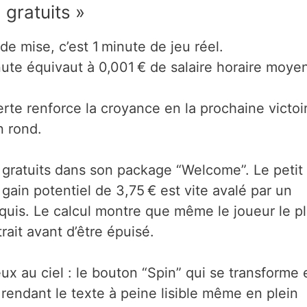
 gratuits »
e mise, c’est 1 minute de jeu réel.
nute équivaut à 0,001 € de salaire horaire moye
te renforce la croyance en la prochaine victoi
 rond.
s gratuits dans son package “Welcome”. Le petit
 gain potentiel de 3,75 € est vite avalé par un
equis. Le calcul montre que même le joueur le p
trait avant d’être épuisé.
yeux au ciel : le bouton “Spin” qui se transforme 
, rendant le texte à peine lisible même en plein