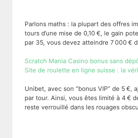
Parlons maths : la plupart des offres 
tours d’une mise de 0,10 €, le gain pot
par 35, vous devez atteindre 7 000 € d
Scratch Mania Casino bonus sans dépôt 
Site de roulette en ligne suisse : la vér
Unibet, avec son “bonus VIP” de 5 €, 
par tour. Ainsi, vous êtes limité à 4 € 
reste verrouillé dans les rouages obscu