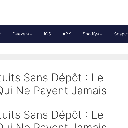
?
Deezer++
iOS
APK
Spotify++
Snapc
uits Sans Dépôt : Le
Qui Ne Payent Jamais
uits Sans Dépôt : Le
Qui Ne Payent Jamais