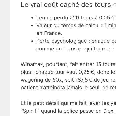
Le vrai coût caché des tours «
Temps perdu : 20 tours à 0,05 € d
Valeur du temps de calcul : 1 mi
en France.
Perte psychologique : chaque per
comme un hamster qui tourne en
Winamax, pourtant, fait entrer 15 tour
plus : chaque tour vaut 0,25 €, donc le
wagering de 50x, soit 187,5 € de jeu r
patient n’atteindra jamais le seuil de re
Et le petit détail qui me fait lever les 
“Spin ! ” quand la police passe en 9 px