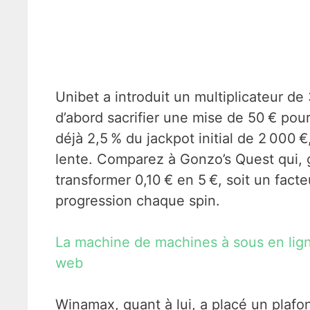
Unibet a introduit un multiplicateur de 
d’abord sacrifier une mise de 50 € pour
déjà 2,5 % du jackpot initial de 2 000
lente. Comparez à Gonzo’s Quest qui, g
transformer 0,10 € en 5 €, soit un facte
progression chaque spin.
La machine de machines à sous en ligne 
web
Winamax, quant à lui, a placé un plafo