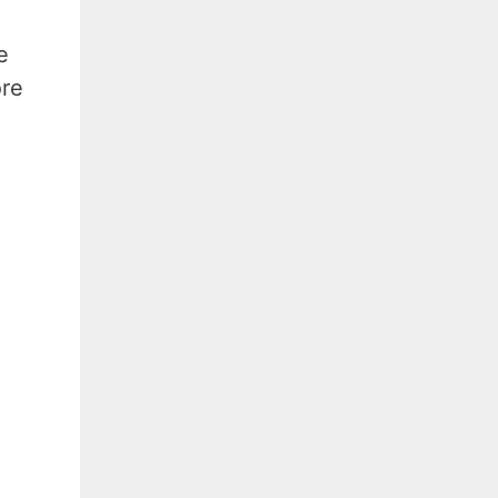
e
ore