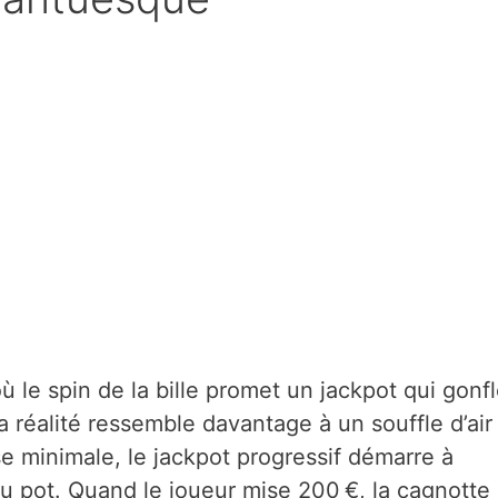
 le spin de la bille promet un jackpot qui gonf
réalité ressemble davantage à un souffle d’air
se minimale, le jackpot progressif démarre à
u pot. Quand le joueur mise 200 €, la cagnotte