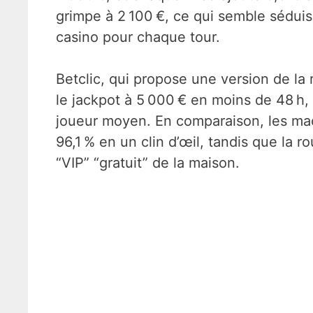
grimpe à 2 100 €, ce qui semble séduisa
casino pour chaque tour.
Betclic, qui propose une version de la r
le jackpot à 5 000 € en moins de 48 h,
joueur moyen. En comparaison, les ma
96,1 % en un clin d’œil, tandis que la 
“VIP” “gratuit” de la maison.