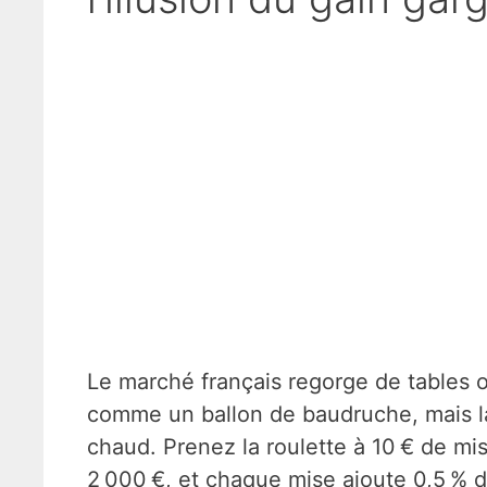
Le marché français regorge de tables où
comme un ballon de baudruche, mais la 
chaud. Prenez la roulette à 10 € de mi
2 000 €, et chaque mise ajoute 0,5 % d