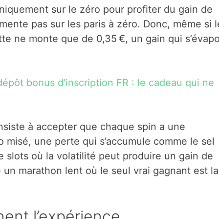
iquement sur le zéro pour profiter du gain de
limente pas sur les paris à zéro. Donc, même si l
tte ne monte que de 0,35 €, un gain qui s’évap
dépôt bonus d’inscription FR : le cadeau qui ne
consiste à accepter que chaque spin a une
o misé, une perte qui s’accumule comme le sel
slots où la volatilité peut produire un gain de
e un marathon lent où le seul vrai gagnant est la
nent l’expérience