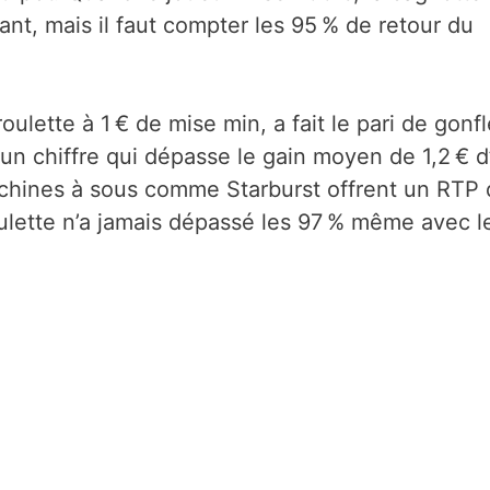
nt, mais il faut compter les 95 % de retour du
oulette à 1 € de mise min, a fait le pari de gonfl
 un chiffre qui dépasse le gain moyen de 1,2 € d
chines à sous comme Starburst offrent un RTP 
roulette n’a jamais dépassé les 97 % même avec l