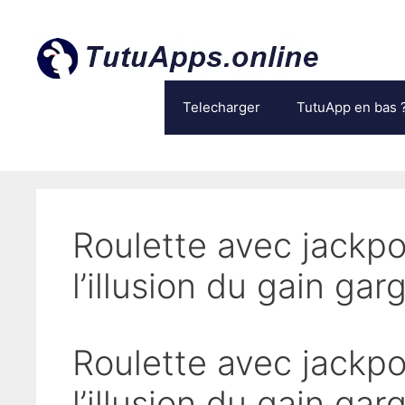
Aller
au
contenu
Telecharger
TutuApp en bas 
Roulette avec jackpo
l’illusion du gain ga
Roulette avec jackpo
l’illusion du gain ga