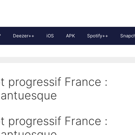
?
Deezer++
iOS
APK
Spotify++
Snapc
t progressif France :
rgantuesque
t progressif France :
rgantuesque