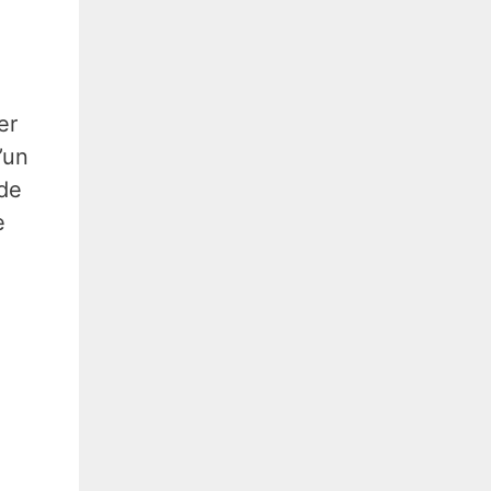
er
’un
de
e