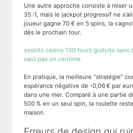
Une autre approche consiste à miser un
35 :1, mais le jackpot progressif ne s’a
joueur gagne 70 € en 5 spins, la cagno
dès le prochain tour.
zeslots casino 130 tours gratuits sans 
vaut pas un centime
En pratique, la meilleure “stratégie” 
espérance négative de -0,06 € par eur
dans une mer. Comparé à une partie de 
500 % en un seul spin, la roulette rest
maison.
Erreurs de design qui rui