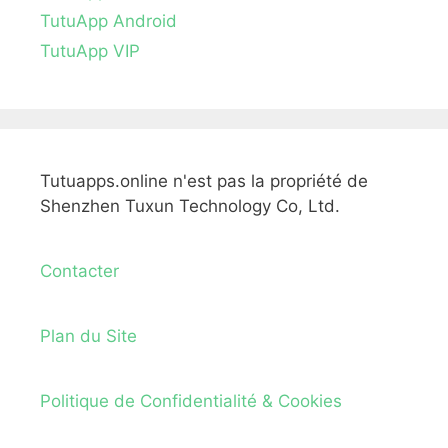
TutuApp Android
TutuApp VIP
Tutuapps.online n'est pas la propriété de
Shenzhen Tuxun Technology Co, Ltd.
Contacter
Plan du Site
Politique de Confidentialité & Cookies