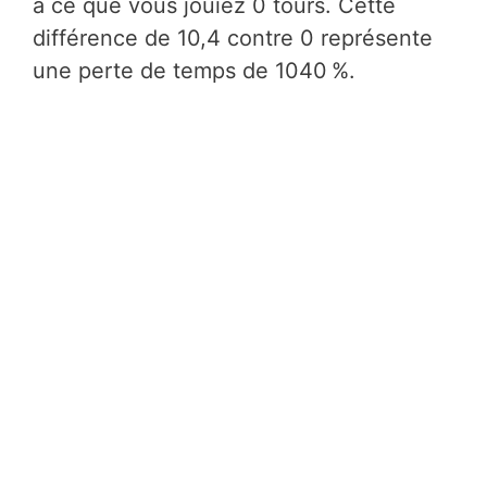
à ce que vous jouiez 0 tours. Cette
différence de 10,4 contre 0 représente
une perte de temps de 1040 %.