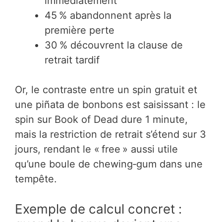
immédiatement
45 % abandonnent après la
première perte
30 % découvrent la clause de
retrait tardif
Or, le contraste entre un spin gratuit et
une piñata de bonbons est saisissant : le
spin sur Book of Dead dure 1 minute,
mais la restriction de retrait s’étend sur 3
jours, rendant le « free » aussi utile
qu’une boule de chewing‑gum dans une
tempête.
Exemple de calcul concret :