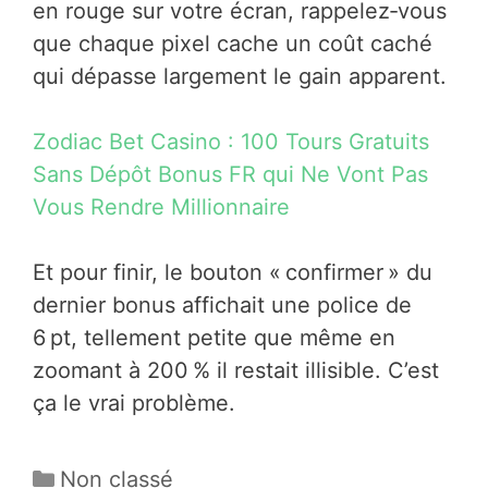
en rouge sur votre écran, rappelez‑vous
que chaque pixel cache un coût caché
qui dépasse largement le gain apparent.
Zodiac Bet Casino : 100 Tours Gratuits
Sans Dépôt Bonus FR qui Ne Vont Pas
Vous Rendre Millionnaire
Et pour finir, le bouton « confirmer » du
dernier bonus affichait une police de
6 pt, tellement petite que même en
zoomant à 200 % il restait illisible. C’est
ça le vrai problème.
Catégories
Non classé