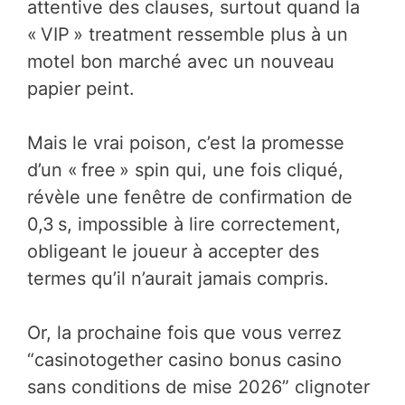
attentive des clauses, surtout quand la
« VIP » treatment ressemble plus à un
motel bon marché avec un nouveau
papier peint.
Mais le vrai poison, c’est la promesse
d’un « free » spin qui, une fois cliqué,
révèle une fenêtre de confirmation de
0,3 s, impossible à lire correctement,
obligeant le joueur à accepter des
termes qu’il n’aurait jamais compris.
Or, la prochaine fois que vous verrez
“casinotogether casino bonus casino
sans conditions de mise 2026” clignoter