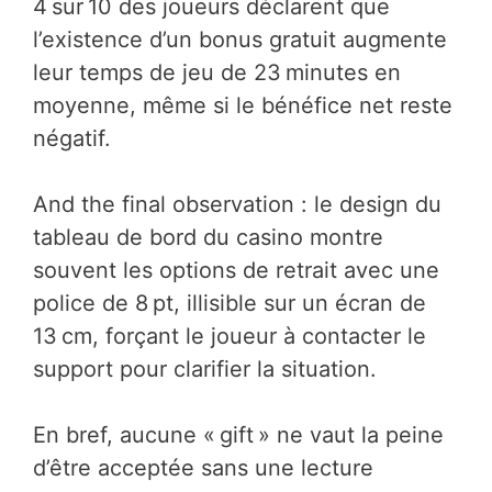
4 sur 10 des joueurs déclarent que
l’existence d’un bonus gratuit augmente
leur temps de jeu de 23 minutes en
moyenne, même si le bénéfice net reste
négatif.
And the final observation : le design du
tableau de bord du casino montre
souvent les options de retrait avec une
police de 8 pt, illisible sur un écran de
13 cm, forçant le joueur à contacter le
support pour clarifier la situation.
En bref, aucune « gift » ne vaut la peine
d’être acceptée sans une lecture