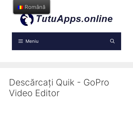
Treci
Română
la
conținut
Meniu
Descărcați Quik - GoPro
Video Editor