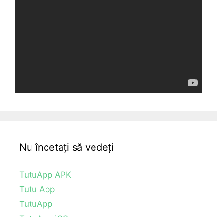
Nu încetați să vedeți
TutuApp APK
Tutu App
TutuApp