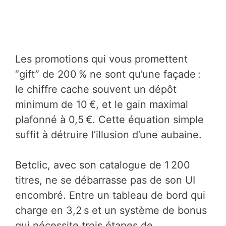
Les promotions qui vous promettent
“gift” de 200 % ne sont qu’une façade :
le chiffre cache souvent un dépôt
minimum de 10 €, et le gain maximal
plafonné à 0,5 €. Cette équation simple
suffit à détruire l’illusion d’une aubaine.
Betclic, avec son catalogue de 1 200
titres, ne se débarrasse pas de son UI
encombré. Entre un tableau de bord qui
charge en 3,2 s et un système de bonus
qui nécessite trois étapes de