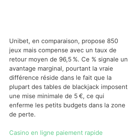
Unibet, en comparaison, propose 850
jeux mais compense avec un taux de
retour moyen de 96,5 %. Ce % signale un
avantage marginal, pourtant la vraie
différence réside dans le fait que la
plupart des tables de blackjack imposent
une mise minimale de 5 €, ce qui
enferme les petits budgets dans la zone
de perte.
Casino en ligne paiement rapide