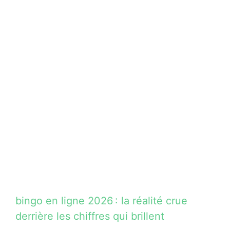
bingo en ligne 2026 : la réalité crue
derrière les chiffres qui brillent