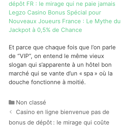
dépôt FR : le mirage qui ne paie jamais
Legzo Casino Bonus Spécial pour
Nouveaux Joueurs France : Le Mythe du
Jackpot à 0,5% de Chance
Et parce que chaque fois que l’on parle
de “VIP”, on entend le même vieux
slogan qui s’apparente à un hôtel bon
marché qui se vante d’un « spa » où la
douche fonctionne à moitié.
Catégories
Non classé
Casino en ligne bienvenue pas de
bonus de dépôt : le mirage qui coûte