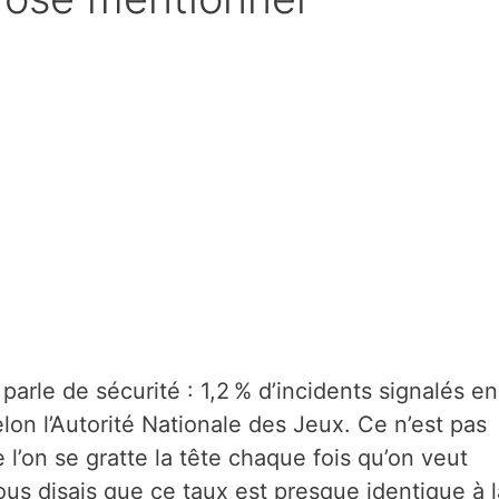
parle de sécurité : 1,2 % d’incidents signalés en
lon l’Autorité Nationale des Jeux. Ce n’est pas
l’on se gratte la tête chaque fois qu’on veut
 vous disais que ce taux est presque identique à l