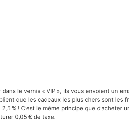
dans le vernis « VIP », ils vous envoient un ema
ublient que les cadeaux les plus chers sont les fr
2,5 % ! C’est le même principe que d’acheter u
cturer 0,05 € de taxe.