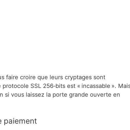
s faire croire que leurs cryptages sont
e protocole SSL 256‑bits est « incassable ». Mai
n si vous laissez la porte grande ouverte en
e paiement