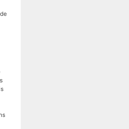
 de
e
s
is
ns