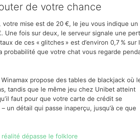
douter de votre chance
 votre mise est de 20 €, le jeu vous indique un
€. Une fois sur deux, le serveur signale une per
aux de ces « glitches » est d’environ 0,7 % sur 
 la probabilité que votre chat vous regarde pend
e Winamax propose des tables de blackjack où l
, tandis que le même jeu chez Unibet atteint
u’il faut pour que votre carte de crédit se
 un détail qui passe inaperçu, jusqu’à ce que
réalité dépasse le folklore