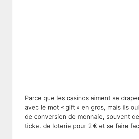
Parce que les casinos aiment se draper 
avec le mot « gift » en gros, mais ils o
de conversion de monnaie, souvent de 
ticket de loterie pour 2 € et se faire fa