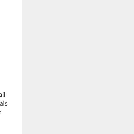
il
ais
n