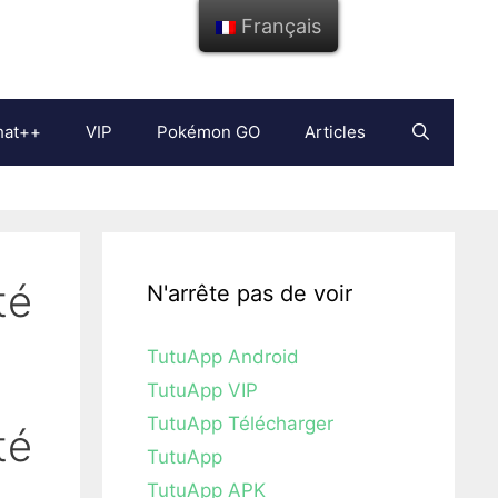
Français
hat++
VIP
Pokémon GO
Articles
té
N'arrête pas de voir
TutuApp Android
TutuApp VIP
TutuApp Télécharger
té
TutuApp
TutuApp APK