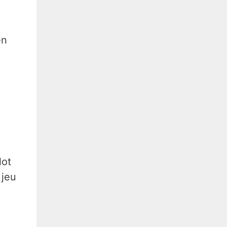
en
lot
 jeu