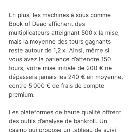
En plus, les machines à sous comme
Book of Dead affichent des
multiplicateurs atteignant 500 x la mise,
mais la moyenne des tours gagnants
reste autour de 1,2 x. Ainsi, même si
vous avez la patience d’attendre 150
tours, votre mise initiale de 200 € ne
dépassera jamais les 240 € en moyenne,
contre 5 000 € de frais de compte
premium.
Les plateformes de haute qualité offrent
des outils d’analyse de bankroll. Un
casino qui propose un tableau de suivi