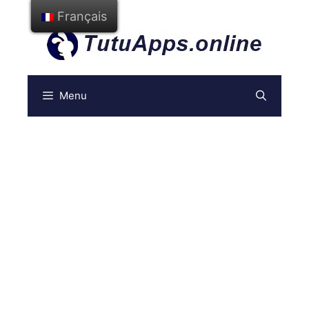
Aller
Français
au
contenu
Menu