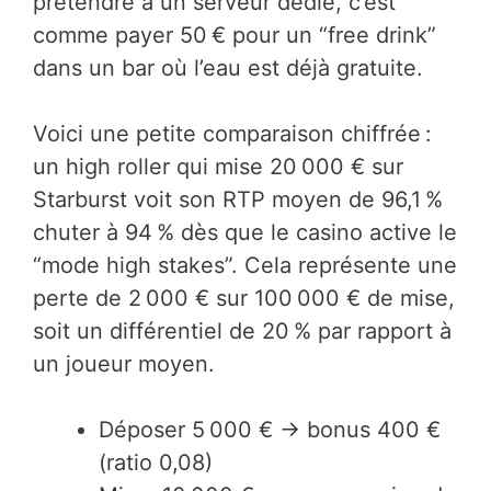
prétendre à un serveur dédié, c’est
comme payer 50 € pour un “free drink”
dans un bar où l’eau est déjà gratuite.
Voici une petite comparaison chiffrée :
un high roller qui mise 20 000 € sur
Starburst voit son RTP moyen de 96,1 %
chuter à 94 % dès que le casino active le
“mode high stakes”. Cela représente une
perte de 2 000 € sur 100 000 € de mise,
soit un différentiel de 20 % par rapport à
un joueur moyen.
Déposer 5 000 € → bonus 400 €
(ratio 0,08)