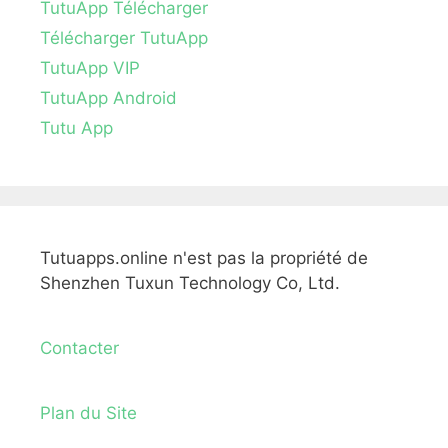
TutuApp Télécharger
Télécharger TutuApp
TutuApp VIP
TutuApp Android
Tutu App
Tutuapps.online n'est pas la propriété de
Shenzhen Tuxun Technology Co, Ltd.
Contacter
Plan du Site