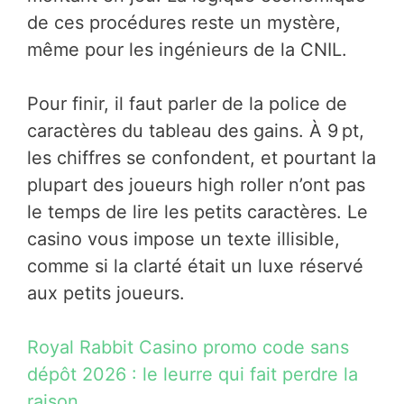
de ces procédures reste un mystère,
même pour les ingénieurs de la CNIL.
Pour finir, il faut parler de la police de
caractères du tableau des gains. À 9 pt,
les chiffres se confondent, et pourtant la
plupart des joueurs high roller n’ont pas
le temps de lire les petits caractères. Le
casino vous impose un texte illisible,
comme si la clarté était un luxe réservé
aux petits joueurs.
Royal Rabbit Casino promo code sans
dépôt 2026 : le leurre qui fait perdre la
raison