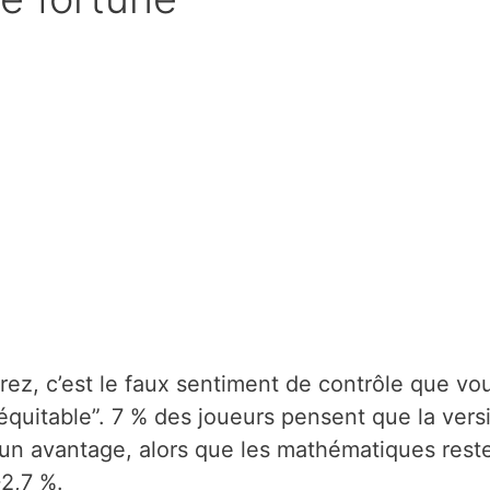
ez, c’est le faux sentiment de contrôle que vo
quitable”. 7 % des joueurs pensent que la vers
un avantage, alors que les mathématiques rest
2,7 %.