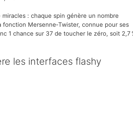
de miracles : chaque spin génère un nombre
 la fonction Mersenne‑Twister, connue pour ses
c 1 chance sur 37 de toucher le zéro, soit 2,7
re les interfaces flashy