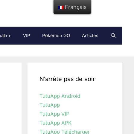
Français
hat++
VIP
Pokémon GO
Articles
N'arrête pas de voir
TutuApp Android
TutuApp
TutuApp VIP
TutuApp APK
TutuApp Télécharger