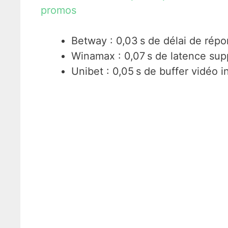
promos
Betway : 0,03 s de délai de répons
Winamax : 0,07 s de latence sup
Unibet : 0,05 s de buffer vidéo i