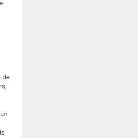
re
e de
ns,
 un
ts