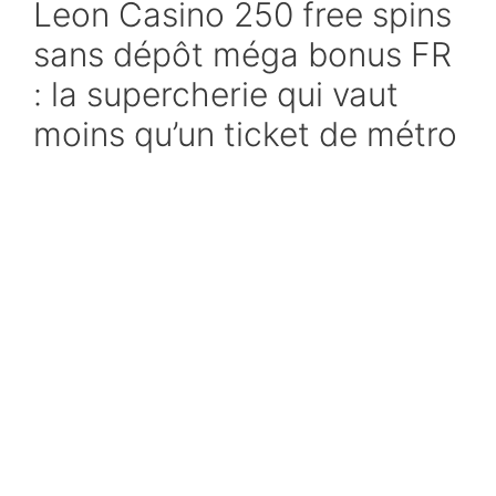
Leon Casino 250 free spins
sans dépôt méga bonus FR
: la supercherie qui vaut
moins qu’un ticket de métro