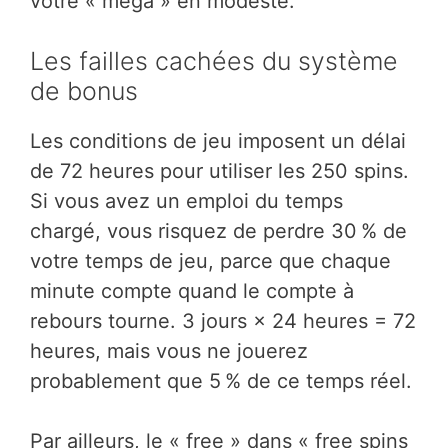
votre « méga » en modeste.
Les failles cachées du système
de bonus
Les conditions de jeu imposent un délai
de 72 heures pour utiliser les 250 spins.
Si vous avez un emploi du temps
chargé, vous risquez de perdre 30 % de
votre temps de jeu, parce que chaque
minute compte quand le compte à
rebours tourne. 3 jours × 24 heures = 72
heures, mais vous ne jouerez
probablement que 5 % de ce temps réel.
Par ailleurs, le « free » dans « free spins