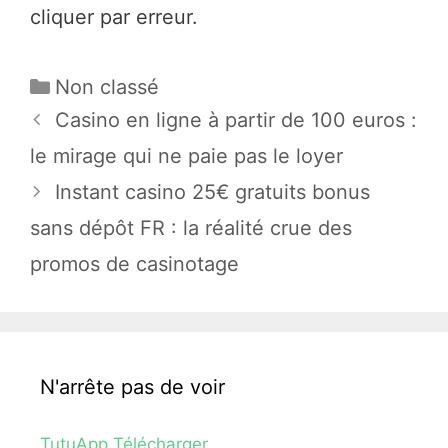
cliquer par erreur.
Catégories
Non classé
Casino en ligne à partir de 100 euros :
le mirage qui ne paie pas le loyer
Instant casino 25€ gratuits bonus
sans dépôt FR : la réalité crue des
promos de casinotage
N'arrête pas de voir
TutuApp Télécharger