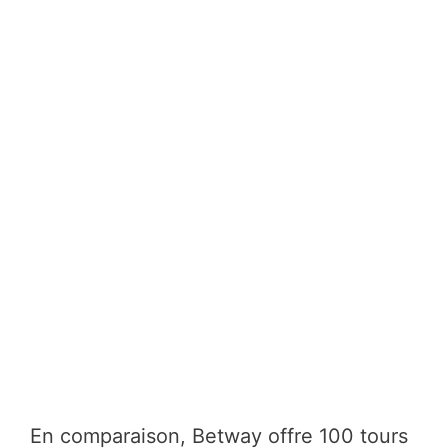
En comparaison, Betway offre 100 tours