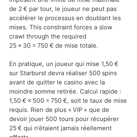
de 2 € par tour, le joueur ne peut pas
accélérer le processus en doublant les
mises. This constraint forces a slow
crawl through the required
25 × 30 = 750 € de mise totale.
En pratique, un joueur qui mise 1,50 €
sur Starburst devra réaliser 500 spins
avant de quitter le casino avec la
moindre somme retirée. Calcul rapide :
1,50 € × 500 = 750 €, soit le taux de mise
requis. Rien de plus « VIP » que de
devoir jouer 500 tours pour récupérer
25 € qui n’étaient jamais réellement