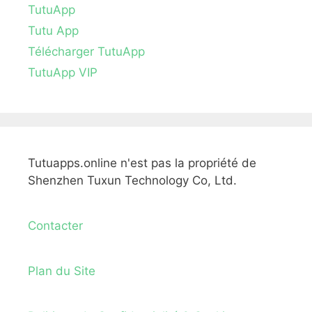
TutuApp
Tutu App
Télécharger TutuApp
TutuApp VIP
Tutuapps.online n'est pas la propriété de
Shenzhen Tuxun Technology Co, Ltd.
Contacter
Plan du Site