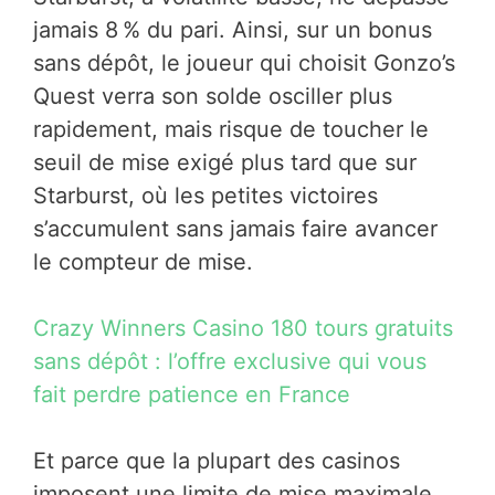
jamais 8 % du pari. Ainsi, sur un bonus
sans dépôt, le joueur qui choisit Gonzo’s
Quest verra son solde osciller plus
rapidement, mais risque de toucher le
seuil de mise exigé plus tard que sur
Starburst, où les petites victoires
s’accumulent sans jamais faire avancer
le compteur de mise.
Crazy Winners Casino 180 tours gratuits
sans dépôt : l’offre exclusive qui vous
fait perdre patience en France
Et parce que la plupart des casinos
imposent une limite de mise maximale