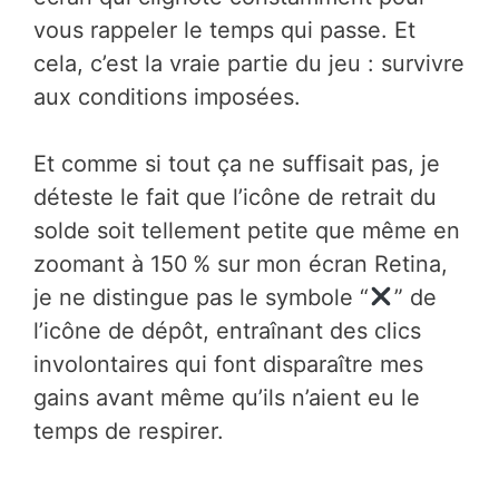
vous rappeler le temps qui passe. Et
cela, c’est la vraie partie du jeu : survivre
aux conditions imposées.
Et comme si tout ça ne suffisait pas, je
déteste le fait que l’icône de retrait du
solde soit tellement petite que même en
zoomant à 150 % sur mon écran Retina,
je ne distingue pas le symbole “
” de
l’icône de dépôt, entraînant des clics
involontaires qui font disparaître mes
gains avant même qu’ils n’aient eu le
temps de respirer.