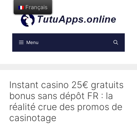
Aller
Français
au
contenu
Menu
Instant casino 25€ gratuits
bonus sans dépôt FR : la
réalité crue des promos de
casinotage