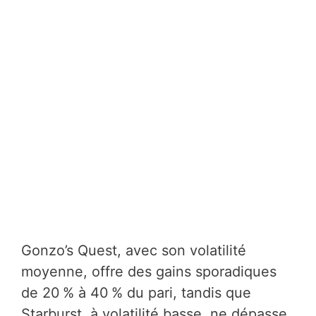
Gonzo’s Quest, avec son volatilité
moyenne, offre des gains sporadiques
de 20 % à 40 % du pari, tandis que
Starburst, à volatilité basse, ne dépasse