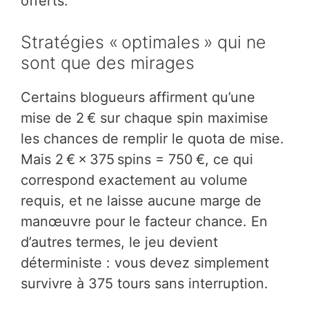
offerts.
Stratégies « optimales » qui ne
sont que des mirages
Certains blogueurs affirment qu’une
mise de 2 € sur chaque spin maximise
les chances de remplir le quota de mise.
Mais 2 € × 375 spins = 750 €, ce qui
correspond exactement au volume
requis, et ne laisse aucune marge de
manœuvre pour le facteur chance. En
d’autres termes, le jeu devient
déterministe : vous devez simplement
survivre à 375 tours sans interruption.