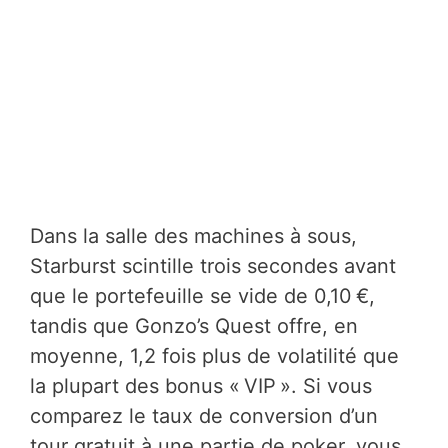
Dans la salle des machines à sous,
Starburst scintille trois secondes avant
que le portefeuille se vide de 0,10 €,
tandis que Gonzo’s Quest offre, en
moyenne, 1,2 fois plus de volatilité que
la plupart des bonus « VIP ». Si vous
comparez le taux de conversion d’un
tour gratuit à une partie de poker, vous