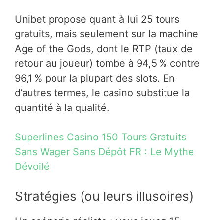
Unibet propose quant à lui 25 tours
gratuits, mais seulement sur la machine
Age of the Gods, dont le RTP (taux de
retour au joueur) tombe à 94,5 % contre
96,1 % pour la plupart des slots. En
d’autres termes, le casino substitue la
quantité à la qualité.
Superlines Casino 150 Tours Gratuits
Sans Wager Sans Dépôt FR : Le Mythe
Dévoilé
Stratégies (ou leurs illusoires)