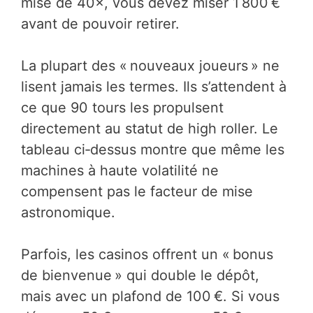
mise de 40×, vous devez miser 1 800 €
avant de pouvoir retirer.
La plupart des « nouveaux joueurs » ne
lisent jamais les termes. Ils s’attendent à
ce que 90 tours les propulsent
directement au statut de high roller. Le
tableau ci‑dessus montre que même les
machines à haute volatilité ne
compensent pas le facteur de mise
astronomique.
Parfois, les casinos offrent un « bonus
de bienvenue » qui double le dépôt,
mais avec un plafond de 100 €. Si vous