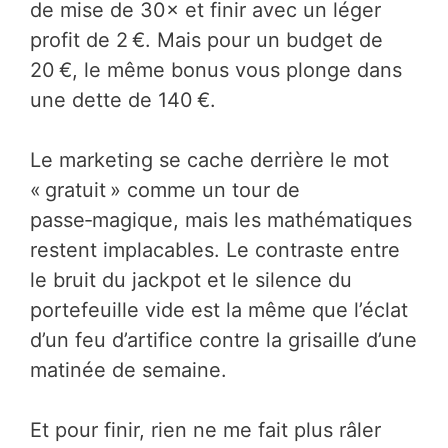
de mise de 30× et finir avec un léger
profit de 2 €. Mais pour un budget de
20 €, le même bonus vous plonge dans
une dette de 140 €.
Le marketing se cache derrière le mot
« gratuit » comme un tour de
passe‑magique, mais les mathématiques
restent implacables. Le contraste entre
le bruit du jackpot et le silence du
portefeuille vide est la même que l’éclat
d’un feu d’artifice contre la grisaille d’une
matinée de semaine.
Et pour finir, rien ne me fait plus râler