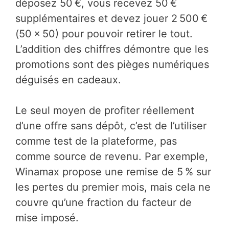
déposez 50 €, vous recevez 50 €
supplémentaires et devez jouer 2 500 €
(50 × 50) pour pouvoir retirer le tout.
L’addition des chiffres démontre que les
promotions sont des pièges numériques
déguisés en cadeaux.
Le seul moyen de profiter réellement
d’une offre sans dépôt, c’est de l’utiliser
comme test de la plateforme, pas
comme source de revenu. Par exemple,
Winamax propose une remise de 5 % sur
les pertes du premier mois, mais cela ne
couvre qu’une fraction du facteur de
mise imposé.