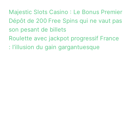
Majestic Slots Casino : Le Bonus Premier
Dépôt de 200 Free Spins qui ne vaut pas
son pesant de billets
Roulette avec jackpot progressif France
: l’illusion du gain gargantuesque