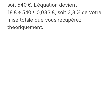
soit 540 €. L’équation devient
18 € ÷ 540 ≈ 0,033 €, soit 3,3 % de votre
mise totale que vous récupérez
théoriquement.